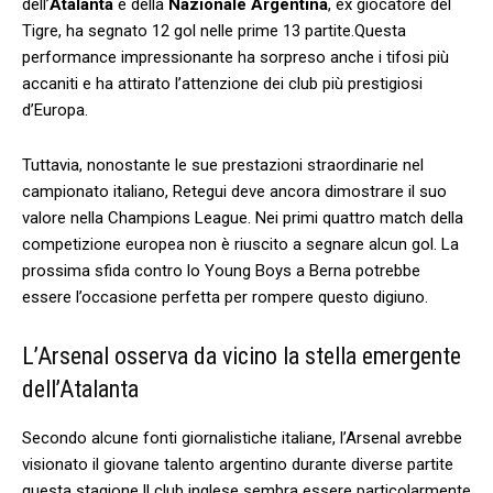
dell’
Atalanta
e​ della
Nazionale Argentina
, ex⁤ giocatore del
Tigre, ha segnato 12 gol nelle prime 13 partite.Questa
performance impressionante ha sorpreso anche i tifosi più
⁤accaniti e ha attirato l’attenzione ‍dei club più prestigiosi
d’Europa.
Tuttavia, ⁤nonostante le sue ​prestazioni ⁣straordinarie nel
campionato⁤ italiano, Retegui deve ancora dimostrare ‌il suo
valore nella Champions League. Nei primi quattro match della
competizione europea non è riuscito⁣ a segnare alcun gol. La
prossima sfida‍ contro lo Young Boys a⁤ Berna potrebbe
essere l’occasione perfetta per rompere questo digiuno.
L’Arsenal osserva ‍da vicino la stella emergente
dell’Atalanta
Secondo alcune fonti ⁢giornalistiche ​italiane, l’Arsenal avrebbe
visionato il giovane talento argentino durante diverse partite
questa stagione.Il club inglese ‌sembra essere particolarmente