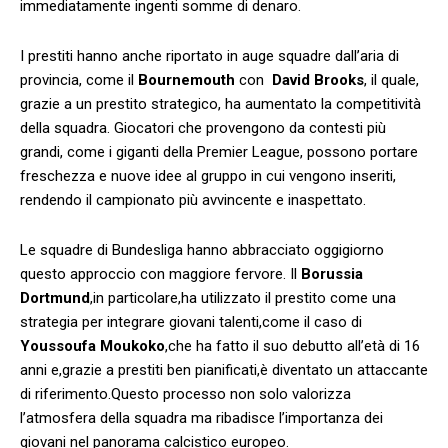
immediatamente ingenti somme​ di denaro.
I prestiti hanno anche riportato in auge squadre dall’aria di
provincia, ⁣come il
Bournemouth
con ⁣
David Brooks
, il quale,
grazie a ⁤un prestito strategico, ha aumentato ‍la competitività
della squadra. Giocatori che ⁢provengono da contesti più
‌grandi, come i giganti della Premier League, possono portare
freschezza e nuove idee⁣ al gruppo in cui vengono inseriti,
rendendo il campionato più avvincente e‍ inaspettato.
Le squadre di Bundesliga hanno abbracciato oggigiorno⁣
questo approccio con⁣ maggiore fervore. Il
Borussia
Dortmund
,in ⁢particolare,ha utilizzato ‍il prestito come una
strategia ⁢per integrare giovani talenti,come il caso ⁢di
Youssoufa Moukoko
,che ha fatto il ​suo debutto all’età di 16
anni e,grazie a prestiti ben pianificati,è diventato un attaccante
di riferimento.Questo processo non solo valorizza
l’atmosfera della squadra ma ribadisce l’importanza dei
giovani‍ nel⁣ panorama calcistico europeo.