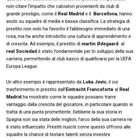
non​ citare l’impatto che calciatori provenienti da​ club di
grande‌ prestigio, ‌come⁣ il
Real Madrid
e il ⁣
Barcellona
, hanno
avuto su squadre di media e bassa classifica. ⁤La strategia di
prestito non solo ha favorito il fabbisogno immediato di una
rosa, ma ha‌ anche introdotto una cultura di apprendimento e
di crescita. Ad esempio, il prestito di‌
martin ⁣Ødegaard
⁣ al
real Sociedad
è stato fondamentale per lo ⁣sviluppo della sua
carriera, permettendo ​al‌ club basco di qualificarsi per la ⁢UEFA
Europa‌ League.
Un altro esempio è rappresentato da
Luka Jovic
, il‍ cui
trasferimento in prestito dall’
Eintracht Francoforte
al
Real
Madrid
ha mostrato ‍come le squadre possano trarre​
vantaggio dalla crescita del ​giocatore, in particolare quando si
tratta di‌ una punta promettente. Sebbene la⁤ sua⁤ storia in
Spagna non sia stata delle migliori, l’arco⁤ della sua‍ carriera ​ne
è stato influenzato. Prestiti riusciti come questo offrono alle
squadre la chance di testare talenti⁣ senza investire