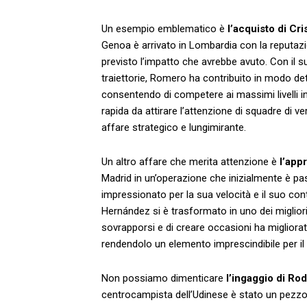
Un esempio emblematico ⁤è
l’acquisto di ⁢C
Genoa è arrivato in Lombardia con la reputazi
previsto⁣ l’impatto che ⁣avrebbe⁤ avuto. Con il s
traiettorie, Romero ha contribuito in ‌modo det
consentendo di competere ai massimi livelli⁢ in
rapida da attirare l’attenzione di ⁤squadre di v
⁣affare strategico e lungimirante.
Un altro affare che merita attenzione è
l’app
Madrid in un’operazione che ‌inizialmente è p
impressionato per la sua velocità e il suo cont
Hernández si è trasformato in ‌uno dei migliori 
sovrapporsi e di ​creare​ occasioni ha migliora
rendendolo un elemento imprescindibile per ​i
Non possiamo dimenticare
l’ingaggio di Rod
centrocampista dell’Udinese è stato un⁤ pezzo 