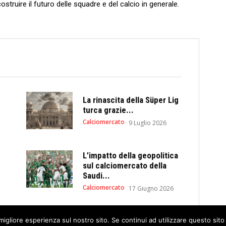
struire⁤ il futuro delle squadre e del calcio in generale.
La rinascita della Süper Lig
turca grazie...
Calciomercato
9 Luglio 2026
L’impatto della geopolitica
sul calciomercato della
Saudi...
Calciomercato
17 Giugno 2026
migliore esperienza sul nostro sito. Se continui ad utilizzare questo sit