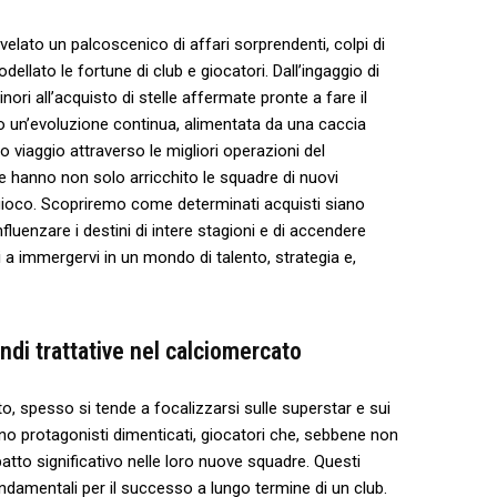
rivelato un⁣ palcoscenico di affari sorprendenti, colpi di
llato le fortune di club⁣ e giocatori. Dall’ingaggio di
ori all’acquisto di stelle affermate pronte a fare il
o⁣ un’evoluzione continua, alimentata da ​una‍ caccia
 viaggio attraverso⁢ le ​migliori operazioni del
 hanno non solo arricchito le squadre di nuovi
l gioco. Scopriremo come determinati acquisti siano
 influenzare i‍ destini ‌di intere stagioni e di accendere
i a immergervi ⁤in un mondo di talento,⁣ strategia e,
andi ‍trattative nel calciomercato
 spesso‌ si⁣ tende a focalizzarsi sulle superstar e sui
sono ​protagonisti dimenticati, giocatori che, sebbene ​non
mpatto significativo ⁢nelle loro nuove squadre. Questi
ondamentali per il successo a lungo termine di un club.