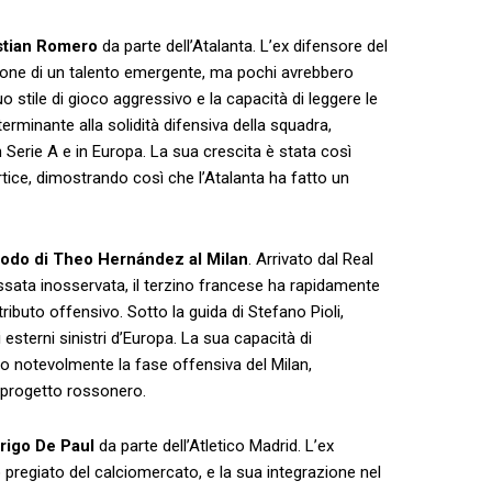
ristian Romero
da parte‍ dell’Atalanta. L’ex difensore del
one ⁤di un talento emergente,⁣ ma pochi avrebbero
uo stile ⁢di gioco aggressivo e la capacità di leggere le
erminante alla ⁣solidità difensiva della squadra,
 Serie A e in Europa. La sua crescita è⁢ stata così
ertice, dimostrando così che l’Atalanta ha fatto un
rodo di Theo Hernández al Milan
.⁢ Arrivato​ dal Real
assata inosservata, il terzino francese ha rapidamente
ributo offensivo. Sotto la guida di Stefano Pioli,
esterni sinistri d’Europa. ⁤La⁢ sua capacità di
to notevolmente la ​fase offensiva del Milan,
l progetto rossonero.
rigo De ​Paul
da parte dell’Atletico Madrid. L’ex
pregiato ​del calciomercato, e la‍ sua integrazione nel