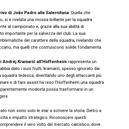
rrivo di ⁤João Pedro⁢ alla⁣ Salernitana
. Quella che
si è ⁣rivelata ⁢una‌ mossa ⁢brillante per la‌ squadra
 al campionato e,⁤ grazie alla sua abilità di
uto importante per la salvezza del club. La sua
blematiche del carattere della squadra, rivelando che​
 spiccano, ma quelli che costruiscono solide fondamenta.
di ⁢Andréj Kramarić all’Hoffenheim
rappresenta un
bia dato i suoi frutti. kramarić, spesso⁢ ignorato dai
la squadra tedesca,⁢ diventando uno degli attaccanti più
are​ e di⁤ fare⁢ assist ha reso l’Hoffenheim una⁢ squadra
pparentemente ​modesta possa trasformarsi in un
gere.
to non ​sono solo le star a scrivere la storia. Dietro a
rescita e impatto strategico. Riconoscere questi
comprendere⁣ il vero volto del mercato calcistico, dove