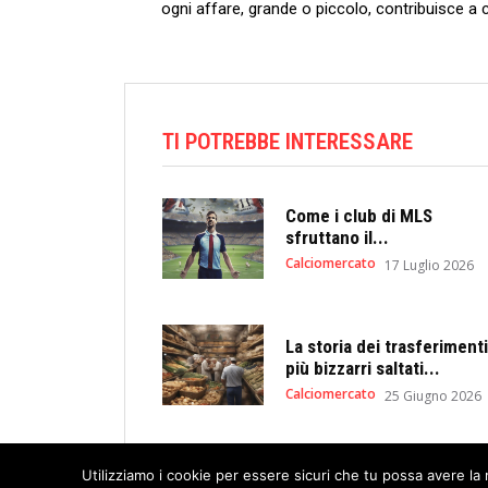
ogni affare, grande o piccolo, contribuisce a ⁣co
TI POTREBBE INTERESSARE
Come i club di MLS
sfruttano il...
Calciomercato
17 Luglio 2026
La storia dei trasferimenti
più bizzarri saltati...
Calciomercato
25 Giugno 2026
Utilizziamo i cookie per essere sicuri che tu possa avere la 