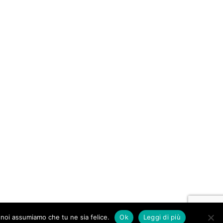
o noi assumiamo che tu ne sia felice.
Ok
Leggi di più