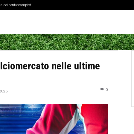
ica dei centrocampisti
chi alla pliometria
calciomercato nelle ultime
0
2025