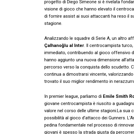
progetto di Diego Simeone si è rivelata ‍fonda
visione di gioco che hanno elevato il⁤ centrocam
di fornire ​assist ai suoi attaccanti ha reso il su
stagione.
Analizzando le squadre di Serie A, un altro a
Çalhanoğlu al Inter
. Il‍ centrocampista turco,
immediato, contribuendo‌ al gioco‌ offensivo di In
hanno aggiunto una nuova dimensione all’atta
percorso verso la conquista dello scudetto. Co
continua a dimostrarsi vincente, valorizzando 
‌trovato il​ suo miglior rendimento in nerazzurr
In premier league, parliamo di
Emile Smith R
giovane centrocampista è riuscito a⁣ guadagnar
valore nel corso delle ultime stagioni.La sua 
possibilità al gioco ‌d’attacco dei Gunners. L
pedina fondamentale⁣ nel processo di rinnova
giovani è spesso la strada ‌giusta da percorrer