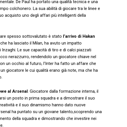
mentale. De Paul ha portato ‌una qualità tecnica e una
po colchonero. La sua⁢ abilità di ‍giocare tra le linee e ​
o acquisto ‌uno degli ⁢affari più intelligenti della
ffare ‍spesso sottovalutato è stato
l’arrivo di Hakan
 che ha⁣ lasciato il ​Milan, ha avuto un impatto
zaghi. ⁢Le sue capacità di tiro⁤ e⁣ di calci ⁢piazzati
cco nerazzurro, rendendolo un giocatore chiave​ nel
n un occhio al futuro, l’Inter ha fatto‌ un affare che
un giocatore le cui⁣ qualità​ erano già note, ma che ha
o.
owe al Arsenal
. Giocatore dalla formazione interna, il
si un ‌posto in prima squadra e a dimostrare ​il​ suo
creatività e il‍ suo dinamismo hanno dato nuove
’Arsenal ha puntato su ​un giovane talento,scoprendo una
mento della squadra e dimostrando che investire nei
e.