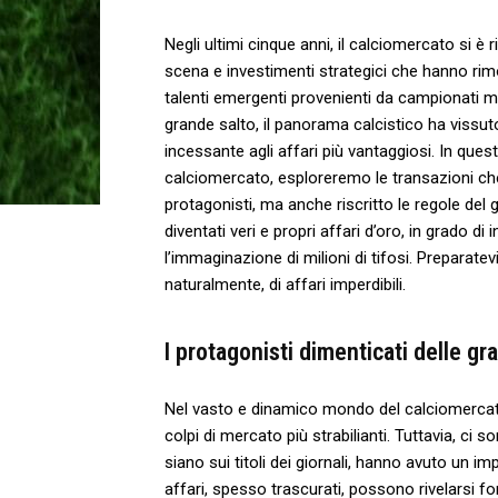
Negli ultimi cinque anni, il calciomercato si⁢ è ⁢
scena e investimenti strategici che hanno rimode
talenti emergenti provenienti da campionati min
grande salto, il panorama calcistico ​ha​ vissut
incessante agli affari più vantaggiosi. In questo
calciomercato, esploreremo le transazioni che
protagonisti, ma anche riscritto le regole de
diventati ‌veri e propri affari d’oro,‍ in grado di
l’immaginazione di milioni di tifosi. Preparatev
⁤naturalmente, di affari ⁤imperdibili.
I protagonisti dimenticati⁣ delle ​gr
Nel vasto e dinamico mondo ‌del calciomercato,
colpi di mercato⁣ più strabilianti. Tuttavia, ci 
siano sui titoli ⁢dei ‍giornali, hanno avuto un i
affari, spesso trascurati, possono rivelarsi f