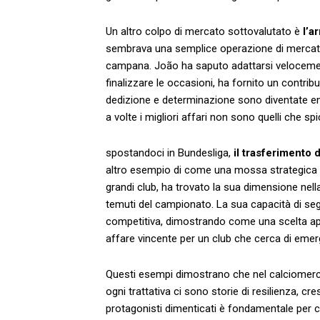
Un altro⁤ colpo di mercato sottovalutato è
l’a
sembrava una⁢ semplice operazione di ⁤mercato, ‌
campana. João ha saputo adattarsi velocemente
finalizzare le occasioni, ha fornito un contrib
dedizione e determinazione sono diventate ​em
a⁣ volte i migliori affari​ non sono quelli che
spostandoci in Bundesliga,
il trasferimento 
altro esempio di​ come una mossa strategica ab
grandi club, ha trovato⁢ la sua dimensione nel
temuti del campionato. La sua ⁤capacità di segn
competitiva, dimostrando‌ come una scelta a
affare vincente per un club che cerca di ⁤emer
Questi esempi dimostrano⁤ che nel ​calciomerca
ogni trattativa ci sono storie di resilienza,⁣ c
protagonisti dimenticati ⁣è fondamentale per⁤ 