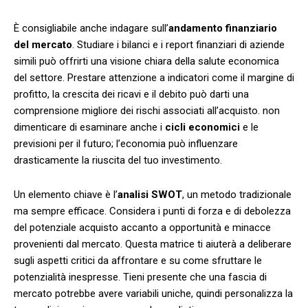
È consigliabile anche indagare sull’
andamento ⁣finanziario
del⁣ mercato
. Studiare i bilanci e i report finanziari‌ di aziende
simili può offrirti una visione chiara della salute economica
del⁤ settore. Prestare attenzione⁣ a indicatori⁢ come il margine di
profitto, la crescita dei​ ricavi e il debito può​ darti una
comprensione‍ migliore dei rischi associati all’acquisto.‍ non
dimenticare di esaminare anche⁣ i
cicli economici
e le
previsioni‍ per il futuro; l’economia può influenzare
drasticamente la ‍riuscita del tuo investimento.
Un elemento chiave ⁤è⁣ l’
analisi ​SWOT
, un metodo ⁣tradizionale
ma sempre ‍efficace. Considera ⁢i punti ⁣di forza e⁤ di debolezza
del‌ potenziale acquisto⁣ accanto a opportunità ‌e minacce
provenienti​ dal mercato. Questa matrice ti aiuterà ​a deliberare
sugli aspetti critici da ‌affrontare e su come sfruttare ⁤le
potenzialità ⁤inespresse. Tieni ⁣presente che una fascia ‍di
‌mercato potrebbe avere variabili uniche, quindi ⁤personalizza la