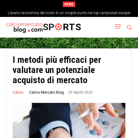
NEWS
L’analisi economica del costo di un singolo punto nei top campionati europei
Come la cultura del gioco corto ha cambiato la struttura fisica dei
centrocampisti
SP
RTS
I metodi più efficaci per
valutare un potenziale
acquisto di mercato
25 Aprile 2025
Calcio Mercato Blog
Calcio