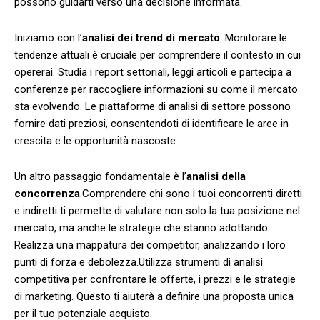
possono⁢ guidarti verso una decisione informata.
Iniziamo‌ con l’
analisi ‌dei trend di mercato
.⁤ Monitorare le
tendenze attuali ⁢è ⁤cruciale per comprendere ⁤il contesto in cui
opererai. ‌Studia i report settoriali, leggi articoli e partecipa a
conferenze per raccogliere informazioni⁤ su come il mercato
sta ⁤evolvendo. Le‍ piattaforme di analisi di settore possono
fornire dati preziosi, consentendoti ⁣di identificare le⁢ aree in
crescita e le‌ opportunità nascoste.
Un altro passaggio fondamentale ​è l’
analisi della
concorrenza
.Comprendere chi⁤ sono i tuoi concorrenti diretti
e indiretti ti permette di valutare non solo la tua​ posizione nel
⁣mercato, ⁤ma anche le strategie che stanno adottando.
Realizza una mappatura dei competitor, ⁢analizzando i‌ loro
punti di forza e debolezza.Utilizza strumenti di analisi
competitiva per confrontare le offerte, i prezzi e le strategie
di marketing. Questo ti aiuterà a​ definire una proposta​ unica
⁤per‍ il ⁣tuo⁢ potenziale acquisto.