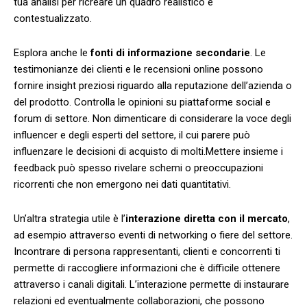
tua ⁤analisi per ⁣ricreare un quadro realistico e
contestualizzato.
Esplora anche le
fonti ‍di⁣ informazione secondarie
.⁤ Le
testimonianze dei clienti e le ⁤recensioni​ online possono
fornire insight preziosi riguardo‍ alla ⁣reputazione dell’azienda o
del prodotto. Controlla le opinioni su ‍piattaforme social​ e
⁢forum‍ di settore. Non⁢ dimenticare di considerare la voce degli​
influencer e degli esperti ⁤del settore, il cui parere può
influenzare le ​decisioni di acquisto di molti.Mettere insieme i
feedback può spesso rivelare⁢ schemi o preoccupazioni‍
ricorrenti che non emergono nei dati quantitativi.
Un’altra strategia utile è l’
interazione diretta ​con il ⁤mercato
,
ad esempio attraverso eventi di networking o fiere del settore.
Incontrare di persona rappresentanti,‌ clienti ⁣e ‍concorrenti ‍ti
permette di raccogliere informazioni che è difficile ottenere
attraverso i canali digitali. L’interazione⁤ permette di instaurare
relazioni ⁢ed eventualmente collaborazioni, che possono