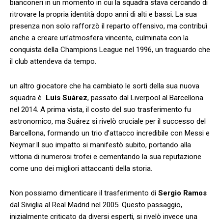
bianconeri in ⁢un momento in cui la squadra stava cercando di
ritrovare la propria identità dopo anni di alti e bassi. La sua
presenza non solo rafforzò il reparto offensivo, ma contribuì
anche a creare⁢ un’atmosfera vincente, culminata con la​
conquista della Champions League nel 1996, un traguardo che
il club attendeva da ⁢tempo.
un altro giocatore che ha cambiato le sorti della sua nuova
squadra è ⁤
Luis Suárez
, passato dal Liverpool al Barcellona
nel ‍2014. A prima vista, il costo del suo⁣ trasferimento​ fu
astronomico, ma Suárez si rivelò cruciale per il successo del
Barcellona, formando un trio d’attacco incredibile con Messi e
Neymar.Il suo impatto si manifestò⁤ subito, ‍portando alla
vittoria di numerosi trofei e cementando la sua reputazione
come‌ uno dei migliori attaccanti della storia.
Non possiamo dimenticare il trasferimento di
Sergio Ramos
dal Siviglia al Real Madrid nel ‍2005. Questo passaggio,
inizialmente criticato da diversi esperti, si rivelò invece una