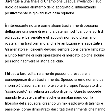
Juventus a una finale⁢ di Champions League, rivelando il suo
ruolo da leader all’interno dello spogliatoio, influenzando
positivamente le ‍giovani ​leve della squadra.
È interessante⁤ notare come alcuni trasferimenti possano‌
deflagrare una⁣ serie di eventi a catena,modificando⁤ le sorti di
più squadre. Le vendite e gli acquisti non solo plasmano i
rosters, ma trasformano ⁢anche le ambizioni e le aspettative.
Gli allenatori e i dirigenti devono sempre considerare ‌l’impatto
a lungo⁢ termine di ogni operazione‌ di mercato,​ poiché alcune
possono riscrivere la storia del club.
I tifosi, a loro volta, raramente possono prevedere le
conseguenze di un trasferimento. Spesso si ‌emozionano ⁤per
i nomi più blasonati, ma⁤ molte volte è proprio l’acquisto di un
“sconosciuto” a rivelarsi un colpo di genio. Questo succede
quando le giuste ⁢caratteristiche si amalgamano con la
filosofia della squadra, creando un mix esplosivo di talento e
passione, come dimostrato dai citati trasferimenti, che hanno