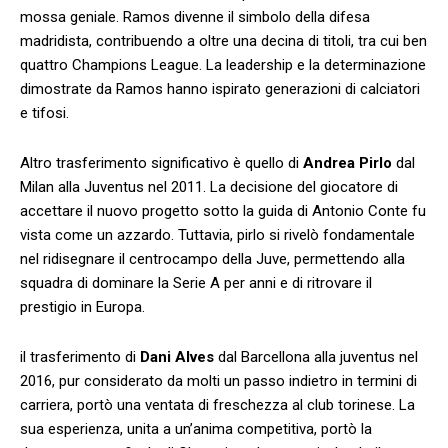
mossa geniale.‍ Ramos divenne il⁢ simbolo della difesa
madridista, contribuendo a oltre una decina di​ titoli, tra cui ben
quattro Champions League. La leadership e la determinazione
dimostrate da⁢ Ramos hanno ispirato generazioni di calciatori
e tifosi.
Altro trasferimento ‌significativo è quello di
Andrea Pirlo
dal
Milan alla Juventus nel ⁣2011. La decisione del giocatore di
accettare⁢ il nuovo progetto sotto la guida di Antonio‍ Conte fu​
vista come un azzardo. ⁣Tuttavia, pirlo si rivelò fondamentale
nel​ ridisegnare il centrocampo della Juve, permettendo alla
squadra⁢ di dominare la Serie A‍ per anni e ‌di ritrovare il
prestigio in Europa.
il trasferimento di
Dani Alves
dal Barcellona alla juventus nel
‌2016, pur considerato da molti un ⁤passo ​indietro in termini di‍
carriera, ⁤portò una ventata di freschezza al club torinese.​ La
sua esperienza, unita a un’anima competitiva, portò la