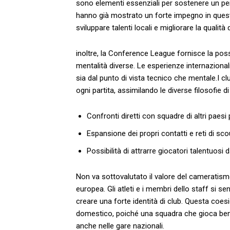
sono ⁤elementi ‍essenziali‌ per sostenere⁣ un 
⁢hanno già mostrato un forte ⁢impegno in questo
sviluppare talenti locali e migliorare la ​qualità 
inoltre,‍ la Conference League fornisce la ‌possi
mentalità diverse. Le esperienze internazionali
sia⁤ dal punto⁢ di⁣ vista tecnico che mentale.I⁤ c
ogni partita, assimilando le diverse filosofie d
Confronti⁢ diretti con squadre di altri⁤ paesi ⁤
Espansione dei propri contatti⁢ e reti di scou
Possibilità di attrarre ‌giocatori talentuosi 
Non va ⁤sottovalutato il valore⁤ del ⁣cameratis
europea.⁢ Gli atleti e i membri ⁢dello staff⁣ si s
creare una forte identità⁣ di club. Questa‌ coes
‌domestico, poiché una⁤ squadra⁣ che ⁢gioca ‍be
‍anche nelle gare‌ nazionali.