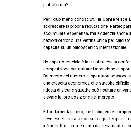
piattaforma?
Per i ‍club ‍meno ⁢conosciuti, ​
la Conference 
accrescere la propria reputazione. Partecipare
accumulare esperienza, ma evidenzia anche⁢ il t
nazioni offrono una vetrina unica per calciator
capacità ‌su un palcoscenico internazionale.
Un ⁣aspetto​ cruciale ‍è la visibilità che la con
competizione per‍ attirare l’attenzione di ‍spo
l’aumento del numero di spettatori possono tr
una⁣ crescita economica che sarebbe difficile 
ridotta di alcune squadre può risultare un⁤ van
elevare ‌la loro posizione ⁤nel mercato.
È fondamentale,però,che le dirigenze compre
deve ⁣essere mirata non solo a ⁣partecipare, 
infrastrutture, come centri di ⁢allenamento e sett