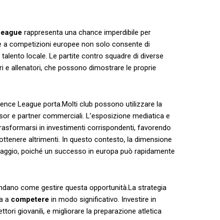
League
rappresenta una⁢ chance imperdibile per
 a ‌competizioni europee non ‌solo consente‍ di
alento locale. Le partite‍ contro squadre di⁢ diverse
i e allenatori, che possono ⁤dimostrare le proprie
ference League porta.Molti club possono ‍utilizzare​ la
nsor e partner commerciali.⁣ L’esposizione ‍mediatica e
asformarsi in ​investimenti corrispondenti, favorendo‍
ottenere ⁢altrimenti. In questo contesto, la dimensione
taggio, poiché​ un⁣ successo‌ in europa può ⁤rapidamente⁤
ndano come gestire questa opportunità.La strategia
ma a
competere
in modo significativo. Investire⁢ in
ori giovanili, e ⁣migliorare ​la ⁤preparazione atletica