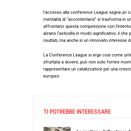
l’accesso alla conference ​League segna un ‌camb
mentalità di “accontentarsi” si trasforma in u
affrontano questa competizione con l’intento di
alzano‍ l’asticella in modo significativo, il ⁤ch
risultati,⁣ ma anche in un rinnovato interesse​ da⁢
La​ Conference ⁣League si erge ⁤così‍ come un’
sfruttata⁢ a ​dovere, può ⁢non solo fornire ⁤mom
rappresentare un catalizzatore per una crescit
europeo.
TI POTREBBE INTERESSARE