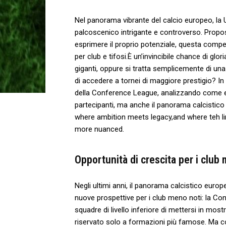
Nel panorama vibrante del‍ calcio‍ europeo, l
palcoscenico ​intrigante e controverso. Propos
esprimere⁣ il proprio potenziale, questa competi
per‌ club e tifosi.È un’invincibile chance di gloria
giganti, oppure si tratta semplicemente di una c
di accedere‌ a‍ tornei di maggiore prestigio? In
della Conference League, analizzando come ess
partecipanti,⁤ ma anche ⁢il panorama calcistic
where‍ ambition ​meets ⁤legacy,and where ‌te
more nuanced.
Opportunità di crescita per‌ i club
Negli ultimi anni, il panorama calcistico europ
nuove ‌prospettive per​ i club meno noti: la C
⁣squadre ‍di livello⁤ inferiore di mettersi ‌in m
riservato solo ​a formazioni più ​famose. Ma ⁤c