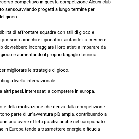
percorso competitivo in ‍questa competizione.Alcuni club
 ‍senso,avviando progetti⁤ a ​lungo termine per​
⁤del gioco.
bilità⁤ di affrontare squadre⁣ con stili di gioco e
 possono arricchire i giocatori, aiutandoli a crescere
lub⁣ dovrebbero incoraggiare i loro ​atleti a imparare da
i gioco e ⁣aumentando ⁣il proprio bagaglio tecnico.
per migliorare le‌ strategie⁣ di‌ gioco.
ting a livello internazionale.
da‍ altri paesi, interessati a competere in⁢ europa.
mo e della motivazione ⁣che deriva dalla competizione
entono​ parte ‌di⁤ un’avventura più ampia,​ contribuendo a
ione può avere ‌effetti positivi ⁤anche nel‍ campionato
ne in Europa tende a trasmettere⁢ energia​ e fiducia