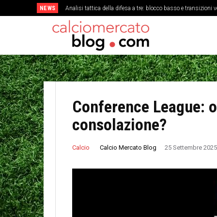
NEWS
Analisi tattica della difesa a tre: blocco basso e transizioni v
Come la stanchezza mentale influisce sulla precisione de
Conference League: o
consolazione?
Calcio Mercato Blog
Calcio
25 Settembre 2025