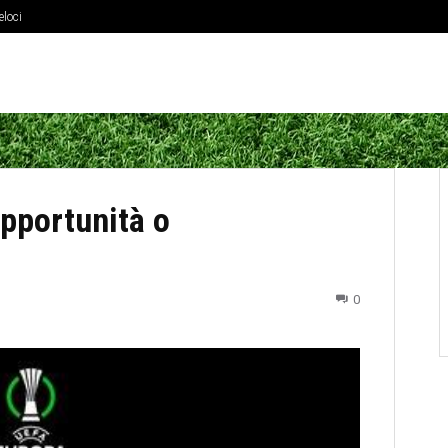
eloci
i passaggi a fine partita
pportunità o
0