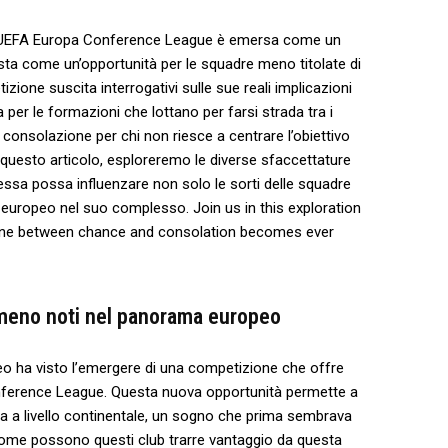
a ​UEFA⁣ Europa ⁣Conference⁤ League è emersa come un‍
ta come ⁣un’opportunità per⁢ le squadre meno titolate ⁤di
zione ‌suscita interrogativi sulle sue reali implicazioni
⁣ per le formazioni che lottano⁢ per ‌farsi ⁤strada tra i⁤
onsolazione per ⁢chi​ non riesce ‍a centrare l’obiettivo
 questo articolo,‍ esploreremo le​ diverse​ sfaccettature
a possa‍ influenzare non‍ solo le sorti ⁤delle squadre
o europeo nel suo complesso. Join us in this exploration
h line between chance and‍ consolation becomes ever
 ‌meno ​noti ⁣nel panorama europeo
eo ha visto‍ l’emergere⁤ di una⁤ competizione ‍che offre
onference ‍League. Questa ⁤nuova‌ opportunità⁤ permette a
ostra a livello continentale, un sogno‌ che prima sembrava
ome‍ possono questi⁤ club trarre ⁤vantaggio ⁤da questa‌