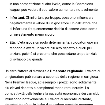
in una competizione di alto livello, come la​ Champions
league, può ‍vedere il suo valore aumentare​ notevolmente.
Infortuni:
Gli infortuni, purtroppo, possono influenzare
⁢negativamente‍ il valore di un giocatore. Un calciatore ‌che
si ⁣infortuna frequentemente rischia ‍di essere visto come
un investimento meno sicuro.
Età:
‍ L’età ​gioca un ruolo determinante; i ‍giocatori giovani
tendono​ a⁣ avere‌ un valore più alto rispetto a quelli più⁣
anziani, poiché ‍si‍ presume ⁤che ⁤possiedano un potenziale
di​ sviluppo più ‍grande.
Un altro fattore di rilevanza è il
mercato regionale
. Il ​valore di
un‌ giocatore può variare a seconda della regione⁢ in cui gioca.
Nella⁢ Premier league, ad esempio, i‍ prezzi sono solitamente‌
più elevati rispetto a⁤ campionati ‍meno⁣ remunerativi. La
competitività delle ⁢leghe e la capacità​ economica dei vari ​club
influiscono notevolmente ‍sul valore di mercato.Pertanto,
giocatori ⁢trasferiti in leghe ‌di maggiore prestigio possono‍