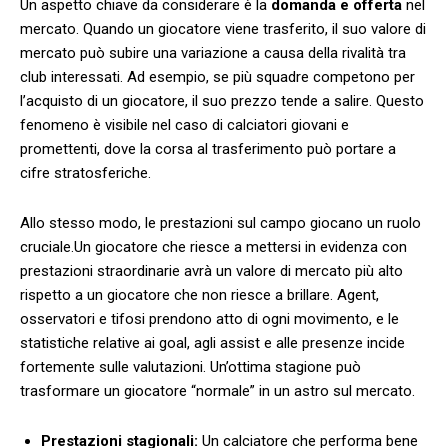
Un ​aspetto chiave da ⁤considerare‍ è la
domanda e offerta
nel
mercato. Quando un giocatore⁣ viene⁣ trasferito,‍ il suo valore di
mercato può subire una variazione a causa ‍della⁢ rivalità tra⁤
club interessati. Ad esempio, se più⁤ squadre ⁣competono per
l’acquisto di un​ giocatore, ⁢il suo prezzo tende a salire. Questo
fenomeno è visibile⁤ nel‌ caso‌ di⁣ calciatori giovani e
promettenti, ​dove la ‍corsa al ​trasferimento può portare⁢ a
⁣cifre stratosferiche.
Allo stesso modo, le prestazioni sul‌ campo giocano ⁤un‍ ruolo
cruciale.Un giocatore che riesce a ‌mettersi ⁣in evidenza con
prestazioni straordinarie avrà un valore di mercato ⁤più alto⁢
rispetto a un giocatore‌ che non riesce a brillare. Agent,
osservatori e⁣ tifosi prendono atto​ di​ ogni movimento,​ e ⁣le ​
statistiche relative ⁣ai goal, ‍agli assist e alle presenze‍ incide
fortemente ‍sulle valutazioni. Un’ottima⁤ stagione può
trasformare‌ un giocatore “normale” in un astro sul mercato.
Prestazioni stagionali:
Un calciatore che performa bene