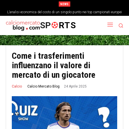
NEWS
L’analisi economica del costo di un singolo punto nei top campionati europei
Come la cultura del gioco corto ha cambiato la struttura fisica dei
centrocampisti
SP
RTS
Come i trasferimenti
influenzano il valore di
mercato di un giocatore
24 Aprile 2025
Calcio Mercato Blog
Calcio