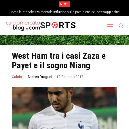
NEWS
Come la stanchezza mentale influisce sulla precisione dei passaggi a fine
partita
SP
RTS
West Ham tra i casi Zaza e
Payet e il sogno Niang
12 Gennaio 2017
Andrea Dragoni
Calcio