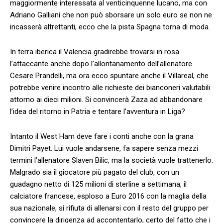
maggiormente interessata al venticinquenne lucano, ma con
Adriano Galliani che non può sborsare un solo euro se non ne
incasserà altrettanti, ecco che la pista Spagna torna di moda.
In terra iberica il Valencia gradirebbe trovarsi in rosa
l’attaccante anche dopo l’allontanamento dell’allenatore
Cesare Prandelli, ma ora ecco spuntare anche il Villareal, che
potrebbe venire incontro alle richieste dei bianconeri valutabili
attorno ai dieci milioni. Si convincerà Zaza ad abbandonare
l’idea del ritorno in Patria e tentare l’avventura in Liga?
Intanto il West Ham deve fare i conti anche con la grana
Dimitri Payet. Lui vuole andarsene, fa sapere senza mezzi
termini l’allenatore Slaven Bilic, ma la società vuole trattenerlo.
Malgrado sia il giocatore più pagato del club, con un
guadagno netto di 125 milioni di sterline a settimana, il
calciatore francese, esploso a Euro 2016 con la maglia della
sua nazionale, si rifiuta di allenarsi con il resto del gruppo per
convincere la dirigenza ad accontentarlo, certo del fatto che i