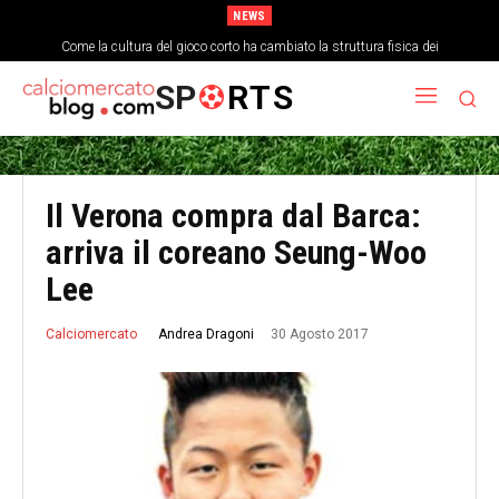
NEWS
Come la cultura del gioco corto ha cambiato la struttura fisica dei
centrocampisti
SP
RTS
Il Verona compra dal Barca:
arriva il coreano Seung-Woo
Lee
30 Agosto 2017
Andrea Dragoni
Calciomercato