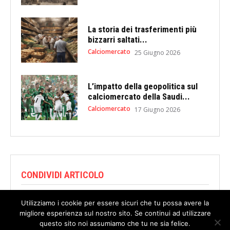
La storia dei trasferimenti più
bizzarri saltati...
Calciomercato
25 Giugno 2026
L’impatto della geopolitica sul
calciomercato della Saudi...
Calciomercato
17 Giugno 2026
CONDIVIDI ARTICOLO
Utilizziamo i cookie per essere sicuri che tu possa avere la
migliore esperienza sul nostro sito. Se continui ad utilizzare
questo sito noi assumiamo che tu ne sia felice.