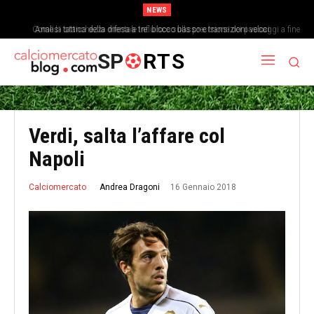
NEWS
Come la stanchezza mentale influisce sulla precisione dei passaggi a fine
Analisi tattica della difesa a tre: blocco basso e transizioni veloci
partita
SP
RTS
Verdi, salta l’affare col
Napoli
16 Gennaio 2018
Andrea Dragoni
Calciomercato