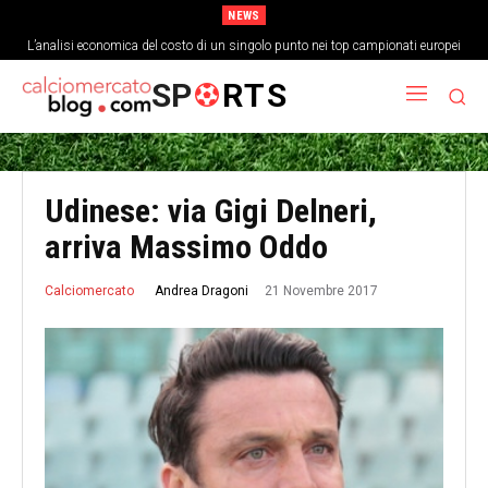
NEWS
L’analisi economica del costo di un singolo punto nei top campionati europei
SP
RTS
Udinese: via Gigi Delneri,
arriva Massimo Oddo
21 Novembre 2017
Andrea Dragoni
Calciomercato