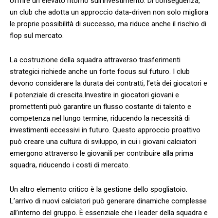
offrire un elevato ritorno sull’investimento. Di conseguenza,
un club che adotta un approccio data-driven non solo​ migliora
le proprie possibilità di successo, ma riduce anche il rischio‍ di
flop ⁢sul mercato.
La costruzione della squadra attraverso trasferimenti
strategici richiede anche un forte focus sul futuro. I club
devono considerare la durata dei contratti, l’età dei giocatori e
il potenziale di crescita.Investire in giocatori giovani e
promettenti può‍ garantire un flusso costante di⁢ talento e
competenza ‍nel lungo termine,⁣ riducendo la necessità di
investimenti eccessivi in futuro. Questo approccio proattivo
⁤può creare ⁣una cultura di sviluppo, in cui i giovani calciatori
emergono attraverso le giovanili per contribuire alla prima
squadra, riducendo i ​costi di‌ mercato.
Un altro elemento critico è la gestione dello spogliatoio.
L’arrivo di nuovi calciatori può generare dinamiche complesse
all’interno del gruppo. È essenziale che i leader della squadra e