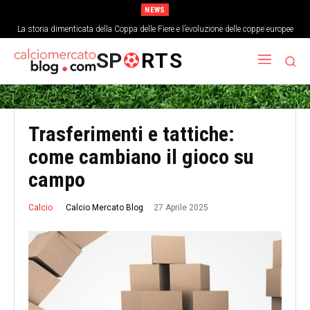
NEWS
La storia dimenticata della Coppa delle Fiere e l’evoluzione delle coppe europee
L’analisi economica del costo di un singolo punto nei top campionati europei
SP
RTS
Trasferimenti e tattiche:
come cambiano il gioco su
campo
27 Aprile 2025
Calcio Mercato Blog
Calcio