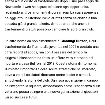
senza alcun costo di trasferimento dopo il suo passaggio dal
Newcastle, owen‍ ha saputo sfruttare ogni ⁤opportunità,
regalando ai tifosi momenti di pura magia.⁢ La sua‍ esperienza
ha aggiunto un ulteriore livello ​di intelligenza calcistica a una
squadra ​già di grande talento, ‍dimostrando⁢ che anche i
trasferimenti​ gratuiti possono cambiare le sorti di un ⁤club.
un altro nome da non dimenticare è
Gianluigi Buffon
, il cui
trasferimento dal Parma alla⁣ juventus nel 2001 è costato una
cifra record all’epoca, ma‌ con il passare del tempo, la
dirigenza bianconera ha fatto⁤ un affare vero e proprio nel
riportare⁢ a casa Buffon nel 2018. Questa storia di ritorno ha
illuminato l’importanza delle‍ scelte strategiche nel mercato,
dove a volte ​i calciatori ritornano come ​leader e simboli,
arricchendo la storia del club. Ogni ‍sua‌ apparizione in campo
ha‌ rinvigorito la squadra, dimostrando ​come l’esperienza di un
veterano possa spingere una nuova ‌generazione di giocatori
verso successi ‌futuri.