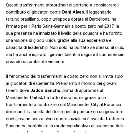
Questi trasferimenti straordinari ci portano a considerare il
‌contributo di giocatori come
Dani Alves
. Il leggendario
terzino brasiliano, dopo un’epoca dorata al Barcellona, ha
firmato ⁢per il Paris Saint-Germain a costo zero nel 2017. la
sua presenza ha innalzato il livello della squadra e ha fornito
una visione⁣ di‌ gioco unica, grazie alla sua esperienza e​
capacità di leadership. Non⁢ solo ha portato sé stesso al club,
ma⁤ ha anche ispirato i giovani talenti a seguire il suo esempio,
creando un ambiente vincente.
Il⁤ fenomeno dei trasferimenti a costo zero ​non si limita solo
ai giocatori di esperienza. Prendiamo il mondo dei giovani
talenti, dove
Jadon Sancho
, ⁣prima di approdare al
‌Manchester United, ha fatto il suo nome grazie a un
trasferimento a costo zero dal Manchester ​City al Borussia
dortmund. La⁢ scelta del Dortmund di puntare su un giocatore⁢
così giovane senza alcun costo iniziale si è rivelata fruttuosa:
Sancho ‌ha contribuito in modo significativo al successo⁢ della