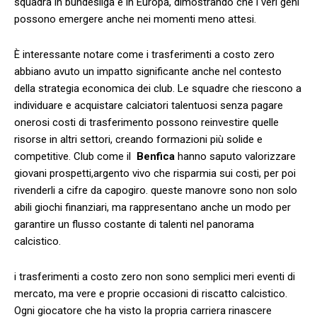
squadra in bundesliga e in Europa, dimostrando che​ i ⁢veri geni
possono emergere anche nei momenti meno ⁣attesi.
È interessante notare come i trasferimenti‌ a costo‌ zero
abbiano avuto un‌ impatto significante anche nel ⁤contesto
della strategia economica dei club. Le ⁣squadre che ​riescono a
individuare e acquistare‍ calciatori talentuosi ⁤senza pagare
onerosi costi di trasferimento possono reinvestire⁢ quelle
risorse in altri settori, creando formazioni più solide e
competitive. Club come il ‌
Benfica
hanno ‌saputo valorizzare
giovani prospetti,argento vivo che risparmia sui ⁣costi, per poi​
rivenderli a cifre da capogiro.⁢ queste⁣ manovre sono non solo
abili giochi ‌finanziari, ma rappresentano anche ⁢un modo per⁢
garantire un flusso costante di talenti nel panorama
calcistico.
i trasferimenti a costo zero⁢ non sono semplici ⁣meri ⁢eventi⁤ di
mercato,​ ma vere e⁣ proprie occasioni di riscatto calcistico.
Ogni giocatore che ha visto ​la propria carriera ​rinascere