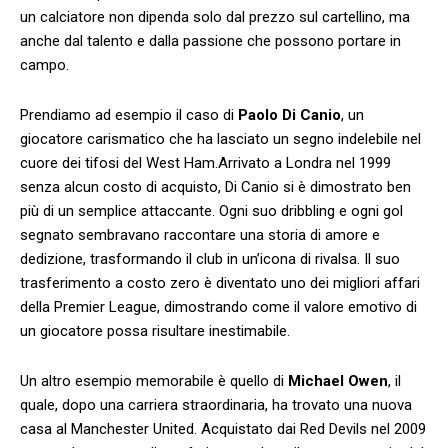
un calciatore non dipenda solo dal prezzo ‌sul cartellino, ma
anche dal ‌talento e dalla passione‍ che possono portare in
campo.
Prendiamo ad esempio il caso di
Paolo Di Canio
, un
giocatore carismatico ⁣che ha lasciato un segno indelebile nel
cuore dei tifosi del West Ham.Arrivato a Londra nel 1999
⁤senza alcun costo di acquisto, Di Canio si​ è dimostrato ben
‍più di un semplice attaccante. Ogni suo dribbling e⁤ ogni gol
segnato sembravano ⁢raccontare una⁢ storia⁢ di amore e
dedizione, trasformando il club in un’icona di rivalsa. Il suo
trasferimento a costo zero è diventato uno dei migliori affari
della Premier League, dimostrando ⁢come il ⁣valore emotivo di
un giocatore possa risultare inestimabile.
Un ⁣altro esempio memorabile è quello di‌
Michael Owen
, il
quale, dopo una carriera straordinaria, ha trovato una nuova
casa al Manchester ⁢United. Acquistato dai Red‍ Devils nel 2009