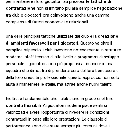
per mantenere i loro ‍giocatori ⁤più preziosi.
le tattiche di​
contrattazione
‌non si limitano più alla semplice negoziazione
tra club e giocatori;⁤ ora coinvolgono⁢ anche una gamma
complessa di ⁢fattori economici e relazionali.
Una delle ‌principali tattiche utilizzate dai club‌ è la
creazione
di ambienti⁣ favorevoli ‍per i giocatori
. Questo va oltre il
semplice stipendio; i club investono notevolmente in strutture
‍moderne, staff ⁢tecnico di alto livello e ⁤programmi di sviluppo
personale. I giocatori sono più propensi a rimanere in una
squadra che dimostra di prendersi cura del loro benessere e
della loro‌ crescita professionale. questo approccio non solo
aiuta a mantenere le stelle, ​ma attrae anche nuovi talenti.
Inoltre, è fondamentale che i club siano ​in grado di offrire
contratti flessibili
. Ai giocatori moderni piace sentirsi
valorizzati e avere l’opportunità di rivedere le condizioni
contrattuali in base alle loro prestazioni. Le clausole di
performance sono diventate⁤ sempre più comuni, dove⁣ i