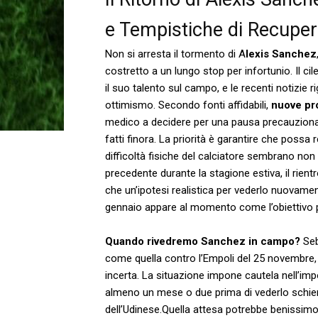
e ​Tempistiche di Recupe
⁢Non si arresta il tormento di A
lexis⁢ Sanchez
costretto a un lungo stop per infortunio. Il cil
il suo talento sul campo, e⁢ le recenti notizie
ottimismo. Secondo fonti affidabili,
nuove pr
medico a decidere per una pausa precauzionale,
fatti finora. La priorità è garantire che possa 
difficoltà fisiche del calciatore sembrano ‍non 
precedente durante la stagione‌ estiva, il rien
che un’ipotesi‌ realistica per vederlo nuovamen
gennaio appare al momento come l’obiettivo pi
Quando rivedremo Sanchez in campo?
Seb
come quella contro l’Empoli del 25 novembre, 
incerta. La situazione ‍impone cautela nell’i
almeno un mese o due prima di vederlo schiera
dell’Udinese.Quella attesa ⁢potrebbe benissimo