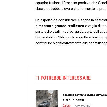
squadra friulana. L’impatto positivo‍ che Sanch
classe ​potrebbe elevare ulteriormente le pres
‍Un⁣ aspetto da ⁢considerare è anche la determ
dimostrato grande resilienza
e voglia di recu
parte dello staff⁣ medico sia da parte dell’atle
Senza dubbio l’Udinese lo aspetta a ⁣bracci
contribuire significativamente ⁣alla costruzion
‍ ​
TI POTREBBE INTERESSARE
Analisi tattica della difesa
a tre: blocco...
Calcio
8 Agosto 2026