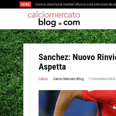
NEWS
Come la stanchezza mentale influisce sulla precisione dei pa
Sanchez: Nuovo Rinvio
Aspetta
Calcio Mercato Blog
Calcio
11 Dicembre 2024