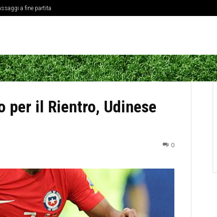
ssaggi a fine partita
 per il Rientro, Udinese
0