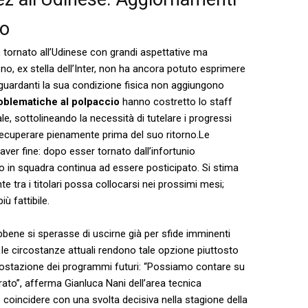
ro
, tornato all’Udinese con grandi aspettative ma
eno, ex stella dell’Inter,⁣ non ha ​ancora potuto esprimere
 riguardanti la ⁤sua condizione fisica non aggiungono
oblematiche al polpaccio
hanno costretto lo staff
 sottolineando la necessità di tutelare‌ i ⁤progressi
recuperare⁣ pienamente ⁢prima del suo ritorno.Le​
aver fine: dopo‌ esser ⁢tornato dall’infortunio
tro in squadra continua ad essere posticipato. Si stima
te tra i titolari possa collocarsi nei prossimi mesi;
ù fattibile.
bene si sperasse di uscirne già per sfide⁣ imminenti
le circostanze attuali rendono‍ tale opzione piuttosto
mpostazione dei programmi futuri:⁣ “Possiamo contare su
to”, afferma Gianluca Nani dell’area tecnica
 coincidere con una svolta decisiva nella stagione della