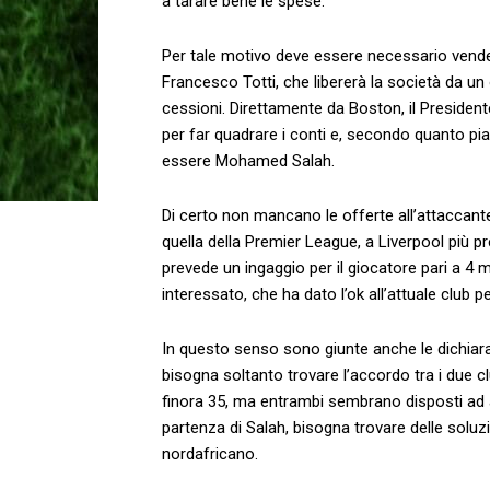
a tarare bene le spese.
Per tale motivo deve essere necessario vende
Francesco Totti, che libererà la società da un 
cessioni. Direttamente da Boston, il Presiden
per far quadrare i conti e, secondo quanto pian
essere Mohamed Salah.
Di certo non mancano le offerte all’attaccante
quella della Premier League, a Liverpool più pr
prevede un ingaggio per il giocatore pari a 4 mil
interessato, che ha dato l’ok all’attuale club p
In questo senso sono giunte anche le dichiar
bisogna soltanto trovare l’accordo tra i due cl
finora 35, ma entrambi sembrano disposti ad and
partenza di Salah, bisogna trovare delle soluzi
nordafricano.