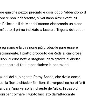
re qualche pezzo pregiato e così, dopo l’abbandono di
onere non indifferente, si valutano altre eventuali
te Pallotta e il ds Monchi stanno elaborando un piano
ificato, il primo indiziato a lasciare Trigoria dotrebbe
 egiziano e la direzione più probabile pare essere
ecisamente. Il piatto proposto dai Reds ai giallorossi
ioni di euro netti a stagione, cifra gradita al diretto
er passare ai fatti e concludere le operazioni.
azioni del suo agente Ramy Abbas, che rivela come
ub: la Roma chiede 45 milioni, il Liverpool ne ha offerti
are l’uno verso le richieste dell’altro. In caso di
oni per colmare il vuoto lasciato dall’attaccante