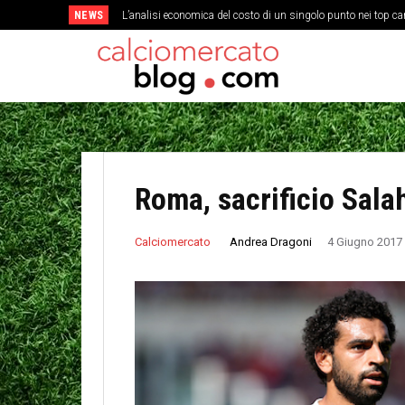
NEWS
L’analisi economica del costo di un singolo punto nei top c
Roma, sacrificio Salah
Andrea Dragoni
Calciomercato
4 Giugno 2017