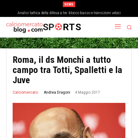
NEWS
Analisi tattica della difesa a tre: blocco basso e transizioni veloci
SP
RTS
Roma, il ds Monchi a tutto
campo tra Totti, Spalletti e la
Juve
4 Maggio 2017
Andrea Dragoni
Calciomercato