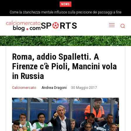
NEWS
Come la stanchezza mentale influisce sulla precisione dei passaggi a fine
partita
SP
RTS
Roma, addio Spalletti. A
Firenze c’è Pioli, Mancini vola
in Russia
30 Maggio 2017
Andrea Dragoni
Calciomercato