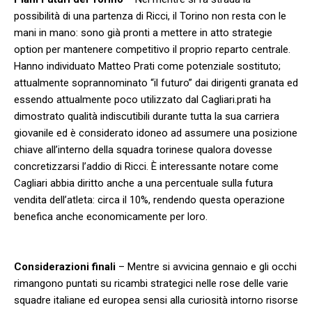
possibilità di una partenza di Ricci, il Torino non resta con ‌le⁣
mani in mano: sono già pronti a mettere⁣ in atto strategie
option per ⁢mantenere competitivo il proprio⁢ reparto centrale.
Hanno individuato Matteo Prati come potenziale sostituto;
⁣attualmente​ soprannominato “il ‍futuro” dai dirigenti granata ed
essendo attualmente poco utilizzato dal Cagliari.prati ha
dimostrato qualità indiscutibili durante tutta la sua carriera
giovanile ed è considerato idoneo ad assumere una posizione
chiave all’interno della squadra torinese⁤ qualora dovesse
⁢concretizzarsi l’addio di Ricci. È interessante notare come
Cagliari abbia diritto anche a una percentuale⁣ sulla futura
vendita dell’atleta: ⁢circa il 10%,⁤ rendendo questa ‌operazione
benefica anche economicamente per loro.
‌ ⁣
Considerazioni finali
– Mentre si avvicina gennaio​ e gli ⁣occhi
rimangono puntati su ricambi strategici nelle rose delle varie
squadre italiane ed europea sensi alla curiosità ⁣intorno ⁢risorse