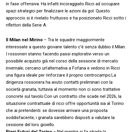
in fase offensiva. Ha infatti ⁣incoraggiato Ricci ad occupare
spazi strategici per finalizzare le azioni da gol. Questo
approccio si è rivelato fruttuoso e ha posizionato Ricci sotto ⁣i
riflettori‍ della Serie A.
Il Milan nel Mirino
– Tra le squadre maggiormente
interessate a questo⁣ giovane⁢ talento c’è senza dubbio il Milan.
I rossoneri stanno facendo passi esplorativi verso un
⁤possibile acquisto già ‍nel corso della sessione di mercato
invernale; cercano un’alternativa a Fofana‌ e vedono in Ricci
una figura ideale per rinforzare il proprio centrocampo.La
dirigenza rossonera ha avuto contatti preliminari con la
società granata, tuttavia al momento non ci ‍sono trattative⁢
concrete sul tavolo.Con un contratto che scade nel 2026, la
situazione contrattuale ‌di ricci offre opportunità​ sia al Torino
che ai pretendenti: se ⁤dovesse arrivare una proposta
soddisfacente, i granata sarebbero disposti a valutare la
cessione del loro gioiello.
Piani Futuri del Torino
– ‌Nel mentre si fa strada la