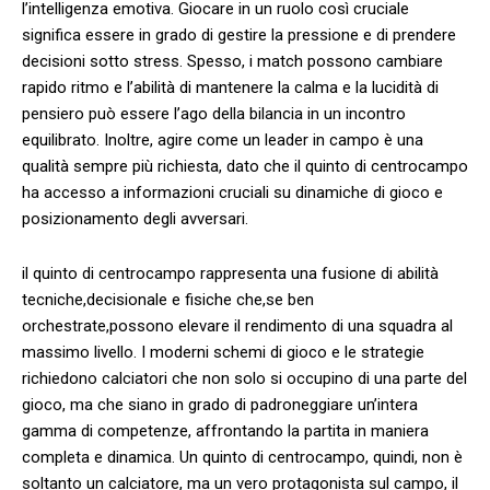
l’intelligenza ​emotiva. Giocare in ‍un ruolo‌ così cruciale
significa essere ⁤in grado di gestire la pressione e di ⁣prendere
decisioni sotto stress. Spesso, i match possono cambiare
rapido ritmo e l’abilità di mantenere la calma⁢ e la lucidità di⁢
pensiero può essere ⁣l’ago della bilancia in‌ un incontro
⁢equilibrato. Inoltre, agire come​ un⁣ leader​ in campo‌ è una
qualità sempre‌ più richiesta, dato che il⁣ quinto⁤ di centrocampo
ha accesso a​ informazioni ‍cruciali su ‌dinamiche‌ di gioco e
posizionamento degli avversari.
il quinto di centrocampo rappresenta una fusione‌ di ⁣abilità
tecniche,decisionale e fisiche che,se‌ ben ​
orchestrate,possono elevare il rendimento di una squadra al
massimo livello. I moderni schemi ⁣di gioco e le strategie
richiedono‍ calciatori‍ che non solo si occupino di una parte del
gioco, ma ‌che siano in grado di ⁣padroneggiare un’intera
gamma di competenze, affrontando la partita in maniera
completa ⁤e⁣ dinamica. ‍Un⁢ quinto di centrocampo, quindi, non è
soltanto un calciatore, ma un vero protagonista sul campo, il