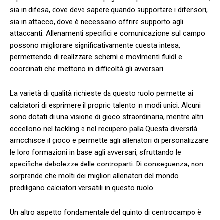
sia in​ difesa, dove deve sapere quando supportare i difensori,⁢
sia in attacco,​ dove è necessario​ offrire ⁢supporto agli⁢
attaccanti.‍ Allenamenti ​specifici e​ comunicazione ⁣sul campo
possono‌ migliorare significativamente questa intesa,
permettendo di ‌realizzare‌ schemi e movimenti fluidi e⁤
coordinati che mettono​ in difficoltà gli avversari.
La varietà di qualità richieste ⁣da questo ruolo⁢ permette​ ai‍
calciatori di esprimere ‌il ⁤proprio talento in modi unici. Alcuni
sono dotati‍ di una visione ‍di gioco straordinaria, mentre altri
eccellono nel tackling ⁤e nel recupero palla.Questa diversità
arricchisce⁢ il gioco​ e⁣ permette ⁣agli ‌allenatori di personalizzare
le loro formazioni in ​base agli avversari, sfruttando le
specifiche debolezze delle controparti. ‌Di conseguenza, non‌
sorprende che molti dei ⁤migliori allenatori‍ del ⁤mondo
‍prediligano ⁤calciatori ‌versatili in questo⁣ ruolo.
Un altro ⁣aspetto fondamentale⁤ del quinto ⁢di centrocampo è⁤