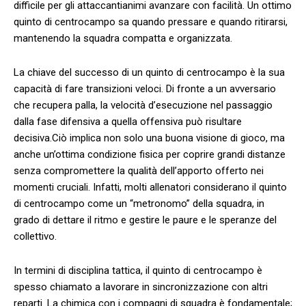
difficile per gli attaccantianimi avanzare​ con⁢ facilità. Un ottimo
quinto di ⁣centrocampo⁢ sa‌ quando pressare e⁤ quando ritirarsi,
mantenendo la ‌squadra compatta⁣ e organizzata.
La chiave ⁣del successo‌ di un quinto ⁤di ‍centrocampo è ​la sua
capacità di fare ⁣transizioni veloci. ⁣Di fronte a un⁢ avversario
che recupera ‌palla, la velocità d’esecuzione nel passaggio
dalla fase‌ difensiva⁤ a quella offensiva ‍può risultare
decisiva.Ciò implica non solo una buona ‌visione di ‌gioco,⁤ ma
anche un’ottima condizione fisica per coprire grandi⁢ distanze
senza compromettere la⁤ qualità dell’apporto offerto nei
‍momenti cruciali.⁣ Infatti, molti allenatori considerano il quinto
di ⁢centrocampo come⁣ un “metronomo” della squadra, in
grado ⁤di dettare ​il ritmo e ⁤gestire le paure e le speranze del
collettivo.
In⁣ termini di ⁢disciplina tattica, ​il quinto di⁢ centrocampo ⁢è
spesso chiamato a lavorare in sincronizzazione con‍ altri‍
reparti. La chimica con​ i compagni di squadra è fondamentale;