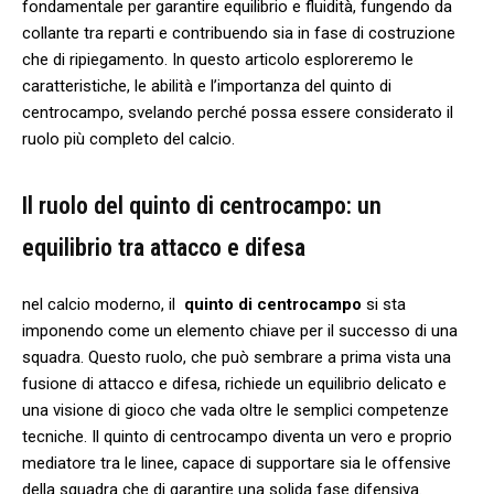
fondamentale per garantire⁣ equilibrio‌ e fluidità, fungendo‌ da⁣
collante tra reparti e‍ contribuendo sia ‌in‍ fase di​ costruzione
che di ripiegamento. ⁢In questo articolo esploreremo le
‍caratteristiche, le ‌abilità ​e l’importanza del ⁤quinto di
⁣centrocampo, svelando ‌perché possa essere ​considerato il
ruolo ​più completo del‌ calcio.
Il ruolo del quinto​ di ⁢centrocampo: un
equilibrio⁤ tra attacco e difesa
nel calcio⁣ moderno,⁤ il ⁣
quinto di centrocampo
si sta⁣
imponendo ⁤come un ‍elemento chiave per il‍ successo di una
squadra.⁣ Questo ⁣ruolo, che può sembrare a ⁣prima⁤ vista una‌
fusione di attacco e difesa, richiede⁢ un equilibrio delicato‌ e⁢
una visione ‌di gioco che vada oltre le semplici ⁢competenze ​
tecniche.‌ Il ‍quinto‍ di​ centrocampo diventa un vero e proprio
mediatore‍ tra le linee, capace di supportare sia ⁢le offensive⁣
della ‌squadra che di garantire una solida ⁢fase ⁣difensiva.