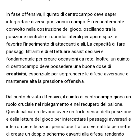
In fase offensiva,‍ il quinto di centrocampo deve saper ​
interpretare ⁤diverse posizioni in campo. È frequentemente‌
coinvolto nella costruzione del ⁣gioco, oscillando tra la⁣
posizione⁤ centrale e i corridoi laterali per aprire spazi⁤ e ​
favorire l’inserimento di attaccanti e ⁢ali. La capacità di⁤ fare
passaggi filtranti ⁤e⁣ di effettuare assist decisivi è
⁤fondamentale per⁤ creare ‍occasioni da rete. Inoltre, un quinto
di centrocampo deve possedere una⁤ buona⁣ dose di
creatività
,​ essenziale ⁤per‌ sorprendere le difese avversarie ⁣e ​
mantenere alta la⁢ pressione​ offensiva.
Dal punto di ​vista ⁣difensivo, il quinto di centrocampo ​gioca ‍un
ruolo cruciale nel ripiegamento⁤ e ⁣nel recupero del pallone.
Questi ⁢calciatori devono avere un forte senso della‍ posizione​
e della lettura del gioco​ per ⁣intercettare i⁤ passaggi ‍avversari e
interrompere‍ le azioni pericolose. La⁣ loro versatilità permette⁢
di creare‌ un doppio schermo davanti alla difesa, rendendo⁢