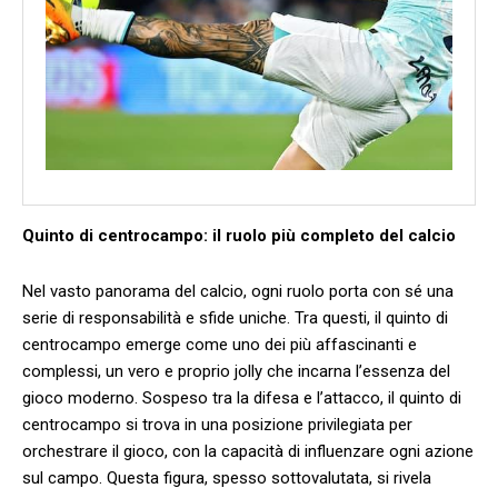
Quinto⁤ di centrocampo: ‌il‍ ruolo più completo del calcio
Nel⁢ vasto panorama del calcio, ogni ruolo porta ​con sé una
serie di⁢ responsabilità e‍ sfide​ uniche. Tra⁢ questi,⁣ il quinto ‍di
centrocampo emerge come uno ⁣dei ​più affascinanti e
⁣complessi, un ⁢vero ⁢e proprio⁤ jolly⁤ che⁢ incarna l’essenza del
gioco ​moderno. Sospeso ‍tra la difesa e l’attacco, il quinto di​
centrocampo si trova in una‌ posizione privilegiata per⁤
orchestrare il gioco, con la⁣ capacità di influenzare ogni azione⁣
sul campo. Questa⁣ figura, spesso sottovalutata, si rivela