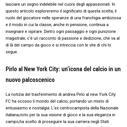
lasciare un segno indelebile nel⁣ cuore degli appassionati. In‍
questo articolo esploreremo il ⁢significato di questa​ scelta, il
ruolo ‌del giocatore ‌nelle speranze di ‍una franchigia ‍ambiziosa
e il modo in cui la classe, anche in⁤ pensione, ⁣continua a
insegnare e ispirare. Dietro ogni passaggio‌ e ogni punizione
magistrale, c’è un racconto⁤ di passione e‍ dedizione, che va al⁣
di là del ‌campo ⁣da​ gioco ‍e si intreccia con le vite ⁢di chi lo
segue.
Pirlo​ al New York City:‌ un’icona del calcio in un
nuovo palcoscenico
La notizia del trasferimento di andrea Pirlo al new ⁢York⁣ City
‍FC ha scosso il mondo del calcio, portando‍ un ⁤misto di
‌entusiasmo e nostalgia. L’ex centrocampista della Nazionale
italiana,noto per la ⁤sua visione di​ gioco e la​ sua eleganza in
campo,ha ⁣scelto di proseguire la ‍sua carriera negli ⁣Stati