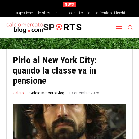
NEWS
La gestione dello stress da spalti: come i calciatori affrontano i fischi
Analisi tattica della difesa a tre: blocco basso e transizioni veloci
SP
RTS
Pirlo al New York City:
quando la classe va in
pensione
1 Settembre 2025
Calcio Mercato Blog
Calcio