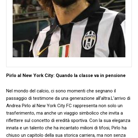
Pirlo ⁤al New York ⁤City: Quando la classe ⁢va‍ in‌ pensione
Nel mondo del calcio, ‍ci sono momenti che segnano ⁤il‌
passaggio di testimone da una generazione all’altra.L’arrivo⁢ di‌
Andrea Pirlo​ al New⁤ York⁢ City FC rappresenta non solo un⁤
trasferimento, ma anche un ‌viaggio ⁣simbolico che invita a​
riflettere sul‍ concetto di‌ eredità sportiva.⁢ Con la sua eleganza
innata e un talento che ha incantato milioni⁤ di tifosi, Pirlo ha
chiuso ⁢un capitolo della sua⁣ storica carriera, ⁤ma‌ non senza⁢