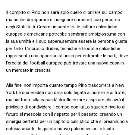
Il compito di Pirlo non sarà solo quello di⁣ brillare sul campo,
ma anche ​di imparare e insegnare durante il suo percorso
negli Stati Uniti. Creare un⁢ ponte tra le culture calcistiche ​
europee e americane potrebbe‍ sembrare ambizioso,ma​ con
la sua⁢ umiltà ⁤e il suo‍ sapere,sembra essere‍ la persona⁢ giusta
per farlo. ⁣L’incrocio di idee, tecniche e filosofie⁤ calcistiche
rappresenta una‍ opportunità⁣ unica ⁢per ⁤entrambe ‍le​ parti,⁣ dove
l’eredità del football europeo può trovare una nuova ⁣casa⁢ in
un mercato in ​crescita.
Alla​ fine,‍ non ​importa quanto tempo Pirlo‍ trascorrerà a ‍New
⁣York.La sua eredità non sarà solo ⁣legata ai numeri e ai trofei,
⁢ma piuttosto alla capacità ‌di influenzare e ispirare‍ chi avrà il
privilegio ⁤di condividere il campo con lui.Lo sguardo rivolto al
futuro si mescola con il ‍rispetto per il passato, creando ‍un
sinergia perfetta per⁢ un capitolo ‌calcistico‌ che si⁤ preannuncia
entusiasmante. In ​questo​ nuovo palcoscenico,‍ è‌ lecito