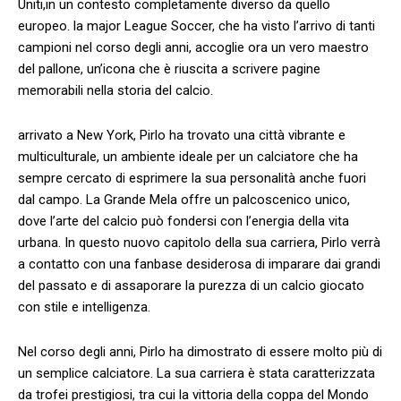
Uniti,in un‍ contesto completamente diverso da quello
europeo. ‌la major League Soccer,⁣ che ha ⁢visto l’arrivo di⁢ tanti⁤
campioni⁣ nel corso degli anni, accoglie ⁤ora un vero ‍maestro
del pallone, un’icona che⁤ è ⁣riuscita a scrivere pagine​
memorabili⁢ nella⁣ storia del calcio.
arrivato a ⁤New⁢ York, ⁢Pirlo ha⁣ trovato una città vibrante e
multiculturale,⁣ un ambiente ideale ‌per un calciatore che ha‍
sempre⁣ cercato⁤ di esprimere la sua personalità anche fuori
‍dal campo. La​ Grande Mela offre un palcoscenico unico,
dove l’arte del calcio può fondersi con l’energia della vita
urbana. In questo nuovo⁤ capitolo della sua carriera,‍ Pirlo⁣ verrà‍
a contatto con ‍una‍ fanbase desiderosa ‍di imparare dai grandi
del passato⁤ e di assaporare la‌ purezza di ⁣un⁢ calcio ​giocato⁣
con stile e intelligenza.
Nel corso‍ degli anni, Pirlo ha dimostrato di essere molto più di
un​ semplice calciatore. ⁢La​ sua carriera è‍ stata caratterizzata
⁣da⁢ trofei ‍prestigiosi, tra cui la vittoria della coppa del Mondo