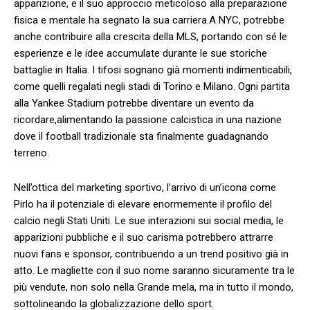
apparizione, e il⁢ suo approccio meticoloso alla preparazione
fisica e mentale⁣ ha ‌segnato la sua carriera.A⁣ NYC, potrebbe
⁤anche contribuire‍ alla crescita della MLS,‌ portando con sé le
esperienze e le idee accumulate durante le sue storiche
battaglie in ‌Italia.⁢ I ⁣tifosi sognano già momenti ‍indimenticabili,
come quelli ​regalati ⁣negli stadi di Torino e Milano. Ogni partita
alla​ Yankee Stadium potrebbe⁣ diventare un evento ​da
ricordare,alimentando la passione ​calcistica in una nazione ​
dove il football tradizionale sta finalmente⁤ guadagnando
terreno.
Nell’ottica del marketing sportivo, l’arrivo di un’icona come
Pirlo ⁤ha ‍il potenziale di elevare enormemente ⁣il profilo ‌del
calcio negli Stati‌ Uniti. ⁤Le sue interazioni sui ⁢social ⁣media, le
‌apparizioni pubbliche e il suo carisma potrebbero attrarre
nuovi fans e sponsor, contribuendo a un trend‌ positivo già in‌
atto. Le ‌magliette con il suo nome saranno sicuramente tra ‌le
più vendute, non solo nella Grande mela, ma​ in tutto il​ mondo,
sottolineando la globalizzazione dello ​sport.