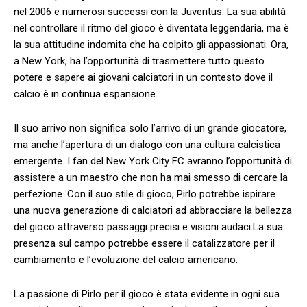
nel 2006 e numerosi successi con la Juventus. La sua​ abilità
nel controllare il ritmo del ⁤gioco⁢ è diventata leggendaria, ma è
⁢la sua attitudine indomita che ha‍ colpito ⁢gli appassionati. Ora,
a New York, ha‍ l’opportunità ⁢di trasmettere tutto questo
potere e sapere ai giovani calciatori in un​ contesto⁣ dove il
calcio ⁤è⁢ in⁤ continua​ espansione.
Il suo arrivo⁢ non significa⁢ solo‌ l’arrivo di ⁢un grande ⁢giocatore,
⁢ma anche l’apertura di ⁤un dialogo con una cultura calcistica‍
emergente. ⁤I ⁤fan del⁤ New York ‍City FC⁤ avranno l’opportunità di
assistere ⁣a un maestro che non ha mai smesso di⁣ cercare la⁢
perfezione. Con il suo⁢ stile di gioco, Pirlo potrebbe ispirare
una ‌nuova‌ generazione‍ di calciatori ad abbracciare la bellezza
del ‌gioco attraverso passaggi ​precisi e visioni audaci.La sua
presenza sul ⁣campo‍ potrebbe essere‌ il catalizzatore per ​il
cambiamento e l’evoluzione⁤ del calcio americano.
La passione di Pirlo ⁣per il gioco⁤ è ‍stata evidente in ⁢ogni sua‌