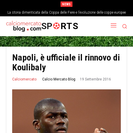
NEWS
La storia dimenticata della Coppa delle Fiere e l’evoluzione delle coppe europee
SP
RTS
Napoli, è ufficiale il rinnovo di
Koulibaly
19 Settembre 2016
Calcio Mercato Blog
Calciomercato