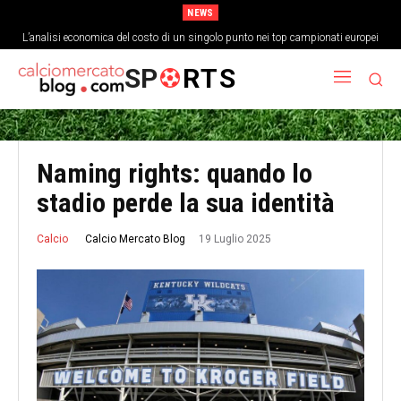
NEWS
L’analisi economica del costo di un singolo punto nei top campionati europei
Come la cultura del gioco corto ha cambiato la struttura fisica dei
centrocampisti
SP
RTS
Naming rights: quando lo
stadio perde la sua identità
19 Luglio 2025
Calcio Mercato Blog
Calcio