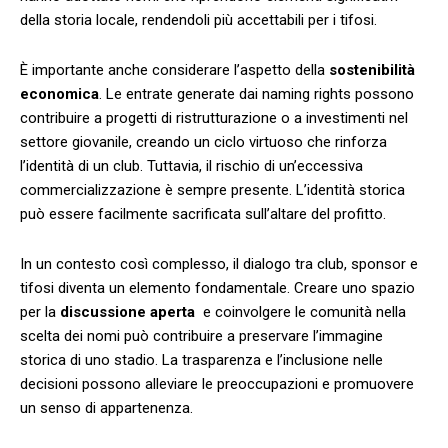
della storia locale, rendendoli più accettabili‍ per i tifosi.
È⁤ importante anche considerare l’aspetto‍ della
sostenibilità
‍economica
. Le entrate ⁢generate dai ⁣naming rights possono
contribuire ‌a progetti​ di ristrutturazione o a investimenti nel
‍settore giovanile,⁢ creando un ⁢ciclo ‍virtuoso che rinforza
‍l’identità di un​ club. Tuttavia, il rischio⁣ di ​un’eccessiva
commercializzazione⁢ è sempre presente. L’identità​ storica
⁣può essere⁤ facilmente sacrificata sull’altare ⁣del‍ profitto.
In un contesto ‍così ​complesso, il ‌dialogo tra⁤ club,⁢ sponsor e
‍tifosi diventa ​un ​elemento fondamentale. Creare⁤ uno spazio
per la
discussione aperta
‍ e coinvolgere le​ comunità nella ​
scelta dei nomi può contribuire a preservare l’immagine
storica di‍ uno stadio. La trasparenza e l’inclusione nelle
decisioni possono⁢ alleviare le preoccupazioni e promuovere
un​ senso di‌ appartenenza.