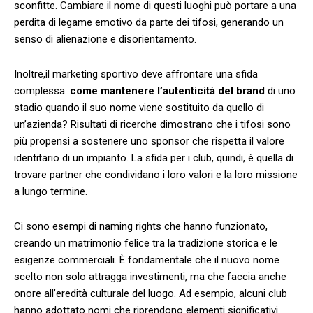
sconfitte. Cambiare il nome di questi luoghi può portare ⁤a una
perdita⁤ di legame emotivo da⁣ parte dei tifosi, generando un
senso di​ alienazione⁣ e disorientamento.
Inoltre,il marketing sportivo deve affrontare una⁣ sfida
complessa:​
come‍ mantenere l’autenticità ⁣del brand
di uno
⁢stadio‍ quando‍ il suo nome viene ⁢sostituito da quello di‌
un’azienda?⁣ Risultati di ricerche dimostrano che i ⁢tifosi sono
più propensi a‍ sostenere uno sponsor che rispetta il valore
identitario di‌ un impianto. La sfida‍ per i club, quindi, è ⁣quella ‌di
trovare partner‌ che ​condividano i loro ‍valori‌ e la ‍loro ​missione‍
a lungo termine.
Ci ‌sono esempi di naming rights che hanno funzionato,
creando ‌un matrimonio felice tra la tradizione‌ storica ​e le
esigenze commerciali. È fondamentale⁢ che il nuovo nome
scelto non solo attragga investimenti, ma che faccia anche
onore ​all’eredità culturale del luogo. Ad ⁣esempio, alcuni club
hanno adottato nomi che riprendono⁢ elementi significativi