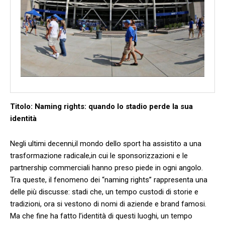
Titolo: Naming​ rights: quando lo⁤ stadio perde la sua​
identità
Negli ultimi decenni,il mondo dello‍ sport ha assistito ⁤a una
trasformazione radicale,in cui‍ le⁣ sponsorizzazioni e ⁤le⁤
partnership commerciali hanno preso piede in ogni angolo.
Tra queste, il ⁣fenomeno dei⁢ “naming rights” rappresenta una⁢
delle⁤ più discusse: stadi che,⁤ un tempo custodi ⁢di storie ​e
tradizioni, ‌ora⁣ si vestono di⁣ nomi di aziende e‍ brand famosi.
Ma che fine ha fatto l’identità di questi ⁢luoghi,⁤ un tempo