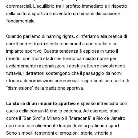
⁤commerciali. L’equilibrio tra il ‍profitto⁢ immediato​ e il rispetto
⁣della cultura sportiva è diventato un tema⁢ di discussione
fondamentale.
Quando⁢ parliamo⁢ di naming rights, ci riferiamo alla pratica di
dare il⁤ nome di un’azienda o un ​brand a ⁢uno stadio⁤ o⁢ un
impianto ‌sportivo. Questa ​tendenza è ⁢esplosa in tutto il ​
mondo, con molti‌ stadi ​che hanno​ cambiato nome per⁤
evidentemente razionalizzare ‌i costi e​ attrarre investimenti.⁢
tuttavia, i ⁤detrattori sostengono che il passaggio da ‍nomi
storici a denominazioni commerciali rappresenti una sorta di
“dismissione” della‌ tradizione ⁣sportiva.
La ‍storia di⁤ un impianto sportivo
è spesso ‍intrecciata con
quella ⁤della comunità che lo ⁢circonda. Ad esempio, stadi
come‌ il “San Siro” ​a Milano o il “Maracanã”⁢ a Rio de Janeiro
non sono semplicemente ⁤luoghi⁤ dove si‌ praticano sport.
Sono​ simboli, testimoni di ‍emozioni, ⁣storie, vittorie e