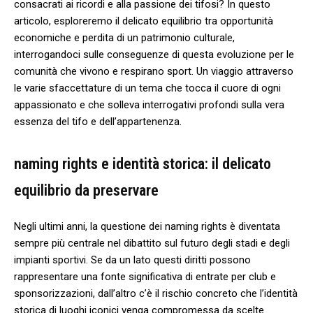
consacrati ai ricordi ⁢e ⁢alla passione dei tifosi? ⁤In questo
articolo, esploreremo il delicato equilibrio tra opportunità
economiche e ⁤perdita⁣ di un‌ patrimonio culturale,
interrogandoci sulle conseguenze di questa ‍evoluzione per ​le‌
comunità che ⁣vivono e ​respirano sport.​ Un ⁢viaggio ‌attraverso​
le varie ‍sfaccettature di ⁤un tema che tocca‍ il cuore di ogni
appassionato e ⁢che solleva interrogativi profondi sulla vera
‌essenza del tifo e dell’appartenenza.
naming ⁣rights ​e identità ⁢storica: il delicato​
equilibrio da​ preservare
Negli ultimi ‌anni, la‍ questione dei ⁣naming rights è ​diventata
⁢sempre più centrale nel‌ dibattito sul futuro degli ⁤stadi e ⁤degli
impianti sportivi. ​Se da ‌un lato questi⁢ diritti possono
rappresentare ‌una fonte significativa di entrate per club e⁣
sponsorizzazioni, dall’altro c’è‍ il rischio concreto che l’identità⁤
storica​ di luoghi ‌iconici ⁤venga compromessa da scelte