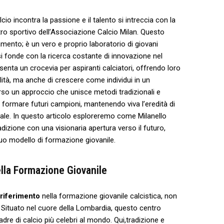
cio incontra la passione e il talento si intreccia con la
entro sportivo​ dell’Associazione Calcio Milan. Questo
nto; ​è un​ vero e proprio ⁤laboratorio di giovani
i fonde con la ⁤ricerca costante di innovazione nel
esenta un crocevia per aspiranti calciatori, offrendo loro
lità, ma ⁣anche di⁢ crescere come‌ individui in un
rso un approccio che unisce metodi tradizionali e
a formare futuri ⁣campioni, mantenendo viva l’eredità di
diale. In questo articolo esploreremo come ⁤Milanello
adizione con una visionaria apertura ​verso il futuro,
suo modello‌ di formazione giovanile.
nella Formazione Giovanile
 riferimento
nella formazione giovanile calcistica, non
. Situato nel cuore della Lombardia,⁤ questo ⁣centro
uadre di calcio più celebri al mondo. Qui,tradizione ⁢e