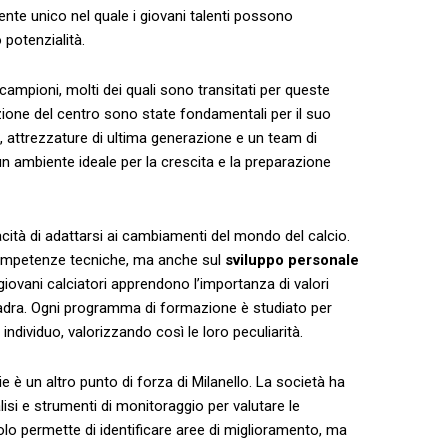
ente unico nel quale i giovani talenti possono
o potenzialità.
i campioni, molti dei quali sono transitati per queste
zione del centro sono state fondamentali per il suo⁢
attrezzature di ultima generazione e un ​team di
e un ambiente ideale per la crescita e‌ la preparazione
pacità di adattarsi ai cambiamenti del ⁢mondo del calcio.
competenze tecniche, ⁣ma anche sul​
sviluppo personale
i giovani calciatori apprendono l’importanza di valori
 squadra. Ogni⁣ programma di formazione è studiato per
ndividuo, valorizzando ⁤così le‌ loro peculiarità.
⁤ è un altro punto di forza di Milanello. La società‍ ha⁣
isi e strumenti‌ di monitoraggio per ⁣valutare le
solo permette di identificare aree di miglioramento, ma