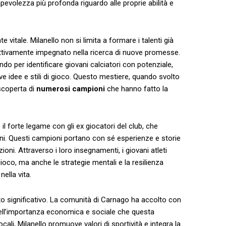
pevolezza più profonda riguardo alle proprie abilità e
itale. Milanello non si limita a⁤ formare i ⁣talenti già⁣
ttivamente impegnato ‍nella ricerca di nuove promesse.
mondo per identificare giovani calciatori con potenziale,
⁣ idee e stili di gioco. Questo mestiere, quando svolto
scoperta di
numerosi campioni
che hanno fatto la
‌il forte legame con ⁤gli ex⁤ giocatori del⁣ club, che
vani. Questi campioni portano con ⁢sé esperienze e storie
ni. Attraverso i loro insegnamenti, i giovani atleti
co, ma anche le strategie⁤ mentali‌ e la resilienza
nella vita.
tanto significativo. ⁤La comunità di Carnago ha accolto con
dell’importanza economica e sociale che questa
ocali, Milanello promuove valori ​di sportività e integra la