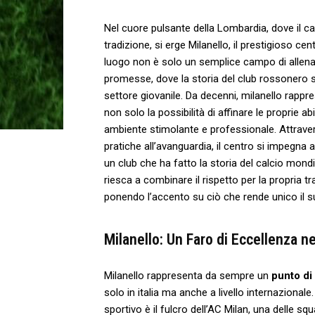
Nel cuore pulsante della Lombardia, dove‌ il cal
tradizione, ‍si erge Milanello, ‍il prestigioso c
luogo non è⁢ solo un semplice campo di allename
promesse, ‌dove la storia del club rossonero s
settore⁢ giovanile. Da decenni, milanello rappr
non solo la possibilità di affinare le proprie abi
ambiente stimolante e professionale. Attrave
pratiche all’avanguardia, il centro si impegna 
un club che ha fatto‍ la storia del calcio mon
riesca a combinare il rispetto per la propria tr
ponendo l’accento su ciò che ⁢rende unico‍ il 
Milanello:⁢ Un Faro di Eccellenza ⁢
Milanello rappresenta da sempre un
punto ​di
solo in italia ma anche a livello internazionale
sportivo è il ⁣fulcro dell’AC Milan, una delle sq