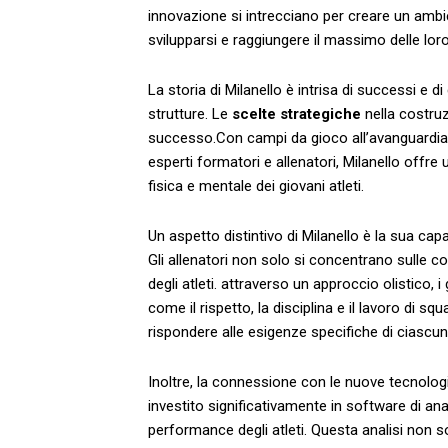
innovazione ‍si intrecciano per ‌creare un ambi
svilupparsi⁢ e raggiungere ‌il massimo​ delle lor
La storia di Milanello è intrisa di successi e d
strutture.⁤ Le
scelte strategiche
nella ⁢costru
successo.Con campi da gioco all’avanguardia, 
esperti formatori ‍e allenatori, Milanello ⁣offr
fisica e mentale dei giovani atleti.
Un aspetto distintivo ​di Milanello è la ​sua ca
Gli allenatori non solo⁤ si concentrano sulle 
degli atleti. attraverso un approccio olistico, 
come il rispetto, la disciplina e ‍il lavoro di
rispondere alle esigenze specifiche di ‌ciascun i
Inoltre, la connessione‌ con le ⁢nuove tecnologie
investito significativamente in software di anal
performance degli atleti. Questa analisi ⁤non 