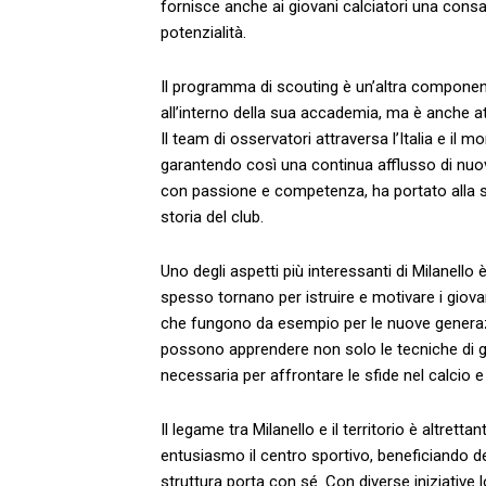
fornisce anche ‌ai giovani calciatori una consa
potenzialità.
Il programma di scouting‍ è un’altra componente v
all’interno della sua accademia, ma è anche a
Il team di osservatori attraversa l’Italia ‍e il 
garantendo così una continua afflusso di nuove
con passione e competenza, ha portato alla 
storia del club.
Uno‍ degli aspetti più interessanti di Milanello è 
spesso ​tornano per ‌istruire e motivare i gio
che fungono da esempio per⁤ le nuove generazio
possono apprendere non solo le tecniche di gio
necessaria per⁣ affrontare le ⁣sfide nel calcio e 
Il legame tra Milanello e il territorio è altret
entusiasmo il centro sportivo, beneficiando 
struttura‌ porta con sé. Con diverse iniziative l