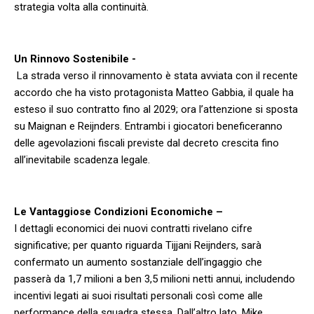
strategia volta alla continuità.
Un Rinnovo Sostenibile ​-
‌ La strada verso il rinnovamento è stata avviata con il recente
accordo che ha visto⁤ protagonista Matteo Gabbia, il quale ha
esteso il ‌suo contratto fino al 2029;⁤ ora l’attenzione si sposta
su Maignan ​e⁣ Reijnders. Entrambi i giocatori beneficeranno
delle agevolazioni fiscali previste dal decreto crescita fino
all’inevitabile scadenza legale.
Le Vantaggiose Condizioni Economiche –
I dettagli economici dei nuovi contratti rivelano cifre
significative; per quanto riguarda Tijjani Reijnders, sarà
confermato un aumento ‌sostanziale⁣ dell’ingaggio che
passerà da 1,7 milioni a ben 3,5 milioni netti⁢ annui, includendo
incentivi ⁤legati ai suoi risultati personali così come alle
performance della squadra stessa. Dall’altro lato, Mike‌