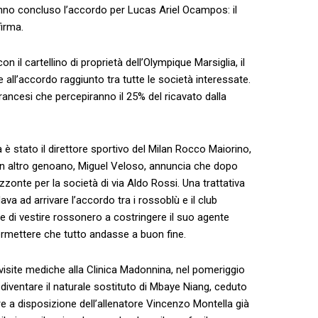
hanno concluso l’accordo per Lucas Ariel Ocampos: il
firma.
 il cartellino di proprietà dell’Olympique Marsiglia, il
 all’accordo raggiunto tra tutte le società interessate.
rancesi che percepiranno il 25% del ricavato dalla
a è stato il direttore sportivo del Milan Rocco Maiorino,
un altro genoano, Miguel Veloso, annuncia che dopo
zzonte per la società di via Aldo Rossi. Una trattativa
va ad arrivare l’accordo tra i rossoblù e il club
re di vestire rossonero a costringere il suo agente
ermettere che tutto andasse a buon fine.
visite mediche alla Clinica Madonnina, nel pomeriggio
a diventare il naturale sostituto di Mbaye Niang, ceduto
e a disposizione dell’allenatore Vincenzo Montella già