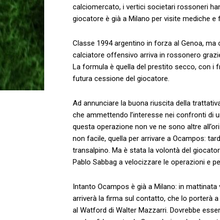
calciomercato, i vertici societari rossoneri 
giocatore è già a Milano per visite mediche e 
Classe 1994 argentino in forza al Genoa, ma con
calciatore offensivo arriva in rossonero grazie
La formula è quella del prestito secco, con i f
futura cessione del giocatore.
Ad annunciare la buona riuscita della trattativ
che ammettendo l’interesse nei confronti di 
questa operazione non ve ne sono altre all’ori
non facile, quella per arrivare a Ocampos: tarda
transalpino. Ma è stata la volontà del giocato
Pablo Sabbag a velocizzare le operazioni e p
Intanto Ocampos è già a Milano: in mattinata 
arriverà la firma sul contatto, che lo porterà 
al Watford di Walter Mazzarri. Dovrebbe esser