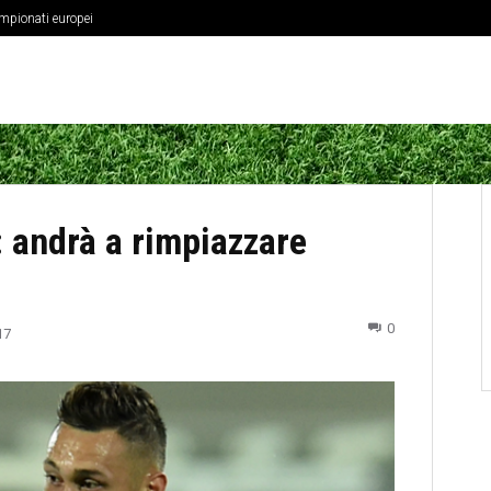
ampionati europei
 andrà a rimpiazzare
0
17