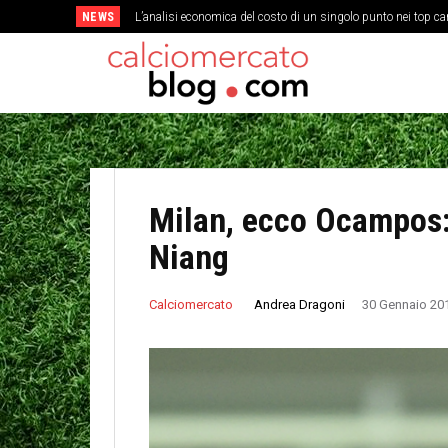
NEWS
L’analisi economica del costo di un singolo punto nei top c
Milan, ecco Ocampos:
Niang
Andrea Dragoni
Calciomercato
30 Gennaio 20