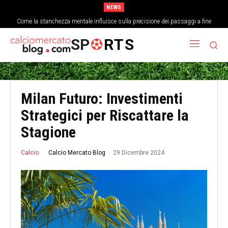
NEWS
Come la stanchezza mentale influisce sulla precisione dei passaggi a fine
partita
SP
RTS
Milan Futuro: Investimenti
Strategici per Riscattare la
Stagione
29 Dicembre 2024
Calcio Mercato Blog
Calcio