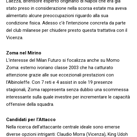
Laezza, difensore esperto originario ​di Napoli che era già
stato preso in considerazione​ nella scorsa estate ma aveva
alimentato alcune preoccupazioni riguardo⁢ alla sua
condizione fisica. Adesso ⁣c’è l’intenzione concreta da parte
del ⁢club milanese per chiudere ⁣presto questa trattativa con il
Vicenza.
Zoma nel Mirino
L’interesse del Milan Futuro si focalizza anche‍ su Momo
Zoma: esterno ivoriano classe‍ 2003 che ha⁤ catturato ​
attenzione grazie alle sue eccezionali prestazioni con
l’Albinoleffe. Con 7 ⁤reti e 4 assist in⁣ sole ​19 presenze
stagionali, Zoma rappresenta ​senza dubbio una scommessa
interessante sulla quale investire per incrementare le capacità
offensive della ⁣squadra.
Candidati per l’Attacco
Nella ricerca dell’attaccante centrale ideale sono emerse
diverse opzioni intriganti: Claudio Morra​ (Vicenza), King ​Udoh