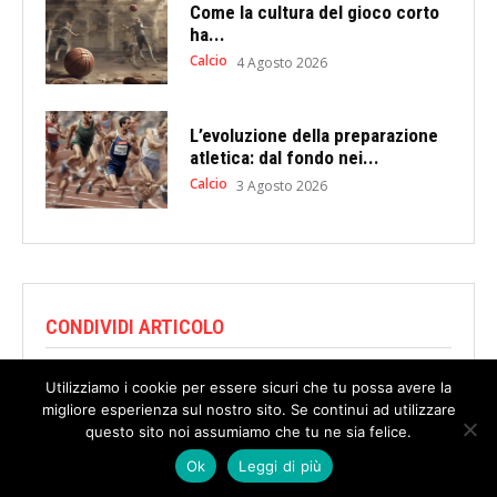
Come la cultura del gioco corto
ha...
Calcio
4 Agosto 2026
L’evoluzione della preparazione
atletica: dal fondo nei...
Calcio
3 Agosto 2026
CONDIVIDI ARTICOLO
Utilizziamo i cookie per essere sicuri che tu possa avere la
migliore esperienza sul nostro sito. Se continui ad utilizzare
questo sito noi assumiamo che tu ne sia felice.
Ok
Leggi di più