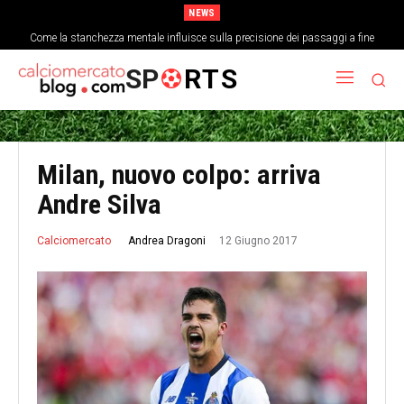
NEWS
Come la stanchezza mentale influisce sulla precisione dei passaggi a fine
partita
SP
RTS
Milan, nuovo colpo: arriva
Andre Silva
12 Giugno 2017
Andrea Dragoni
Calciomercato