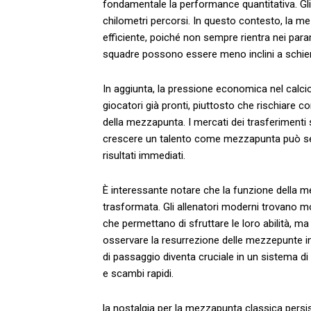
fondamentale‌ la performance quantitativa. Gli ⁣
chilometri percorsi. ‍In questo contesto, la m
efficiente, poiché non sempre rientra ⁣nei​ par
squadre possono essere meno inclini a schierarl
In aggiunta, la ‍pressione economica nel calci
giocatori già pronti, piuttosto che ‌rischiare 
della mezzapunta. ‍I mercati dei trasferimenti ‍
crescere un talento come mezzapunta può semb
⁢risultati immediati.
È ⁤interessante notare che ⁢la ‍funzione dell
trasformata. Gli allenatori moderni trovano‌ m
che permettano di sfruttare le loro abilità, m
osservare la resurrezione delle mezzepunte in⁢ p
di passaggio⁣ diventa cruciale in un⁣ sistema di
e scambi ⁣rapidi.
la⁢ nostalgia per la⁤ mezzapunta ​classica persist