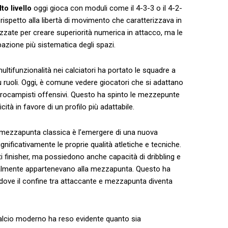
to livello
oggi​ gioca con moduli come il 4-3-3 o‌ il 4-2-
rispetto ​alla‍ libertà di ⁤movimento che caratterizzava⁢ in
lizzate per creare superiorità numerica in attacco, ma le
pazione più sistematica degli⁢ spazi.
multifunzionalità nei calciatori ha ‌portato le squadre a‍
ù ruoli. Oggi, ​è⁤ comune vedere giocatori che si adattano
ntrocampisti ‌offensivi. Questo ha spinto le mezzepunte
cità in favore di⁤ un profilo più adattabile.
 ⁤mezzapunta classica è l’emergere di ⁤una nuova
gnificativamente le ⁣proprie qualità atletiche e tecniche.
ti finisher, ma possiedono ⁤anche capacità di dribbling e
onalmente appartenevano alla⁤ mezzapunta. Questo ha
,⁤ dove il confine tra attaccante⁤ e mezzapunta diventa
 calcio moderno ha reso ⁣evidente⁣ quanto​ sia