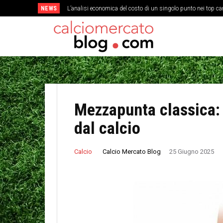
NEWS
L’analisi economica del costo di un singolo punto nei top c
Come la cultura del gioco corto ha cambiato la struttura 
Mezzapunta classica:
dal calcio
Calcio Mercato Blog
Calcio
25 Giugno 2025