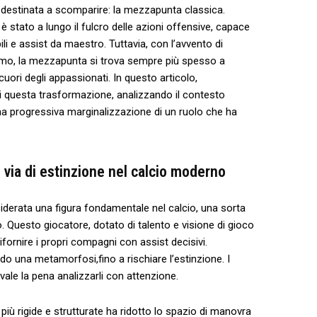
destinata a scomparire:⁢ la‍ mezzapunta classica.
è stato a lungo il ‍fulcro delle azioni ⁤offensive, capace
ili e assist da maestro.‍ Tuttavia, con‌ l’avvento di
tismo, la mezzapunta si​ trova sempre⁢ più spesso⁣ a
uori degli appassionati. In⁣ questo⁤ articolo,
 di questa trasformazione, analizzando il contesto
 una progressiva marginalizzazione di un‌ ruolo ‍che ha⁤
 via di estinzione nel​ calcio moderno
erata una‌ figura fondamentale nel calcio, una sorta
. Questo giocatore,​ dotato di talento e visione di​ gioco
fornire i‌ propri compagni con assist‌ decisivi.
endo una metamorfosi,fino a ⁢rischiare l’estinzione.‍ I
vale la⁣ pena analizzarli con ⁣attenzione.
iù rigide e strutturate ha ridotto⁤ lo spazio ‍di⁣ manovra