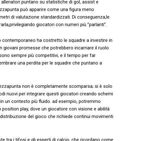
allenatori puntano su statistiche ‌di gol, assist e⁣
ezzapunta⁢ può‌ apparire come una ⁢figura meno
ametri di valutazione ⁤standardizzati. Di conseguenza,le
a,privilegiando ‌giocatori con numeri più ⁤”parlanti”.
o contemporaneo ha costretto le squadre‍ a investire in
con giovani promesse che potrebbero⁣ incarnare il ruolo
sono sempre più competitivi, ‍e‌ il tempo per far
rare una perdita⁣ per‍ le ⁣squadre che puntano a
a ⁣mezzapunta non è completamente scomparsa; ‌si è solo
odi nuovi per ⁤integrare questi giocatori creando schemi
a in‌ un contesto più fluido. ad⁢ esempio, potremmo
osition ​play, dove‌ un⁢ giocatore con visione e​ abilità
 distribuzione ​del gioco che richiede​ continui ⁣movimenti
e tra ​i⁢ tifosi e gli esperti‌ di calcio, che ricordano ‌come