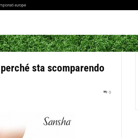
ampionati europei
fisica dei centrocampisti
 perché sta scomparendo
0