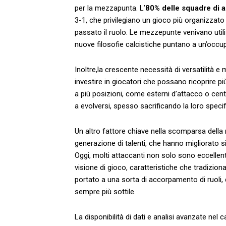
per la mezzapunta. L’
80%⁣ delle squadre di ​al
3-1, che privilegiano ‍un gioco⁢ più organizzato 
⁤passato il ruolo. Le‌ mezzepunte venivano uti
⁣nuove filosofie calcistiche puntano ​a ⁤un’occu
Inoltre,la ⁢crescente necessità ‌di versatilità e 
investire in ⁢giocatori che possano ricoprire pi
a più posizioni, come esterni d’attacco o ​ce
a evolversi, spesso‌ sacrificando​ la loro ⁤specifi
Un altro fattore chiave ​nella scomparsa della
generazione di talenti, che hanno migliorato​ si
Oggi,⁢ molti attaccanti non solo‍ sono ⁣eccellen
visione di gioco, caratteristiche che tradizi
portato ‌a una⁢ sorta di accorpamento di ‌ruoli
sempre più sottile.
La disponibilità di⁤ dati e analisi⁤ avanzate nel