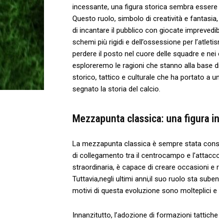
incessante, una figura storica sembra essere 
Questo ruolo, simbolo di creatività e fantasia, 
di incantare⁣ il pubblico con giocate‌ imprevedib
schemi più ⁤rigidi ‌e dell’ossessione per ‍l’atle
perdere il posto nel cuore delle squadre ‍e nei c
esploreremo le‍ ragioni che ‍stanno alla ‌base
storico, tattico e⁤ culturale che ​ha ‍portato⁢ a
segnato la storia del calcio.
Mezzapunta classica: una figura ⁣in
La mezzapunta classica è sempre stata consid
di collegamento tra il ⁣centrocampo e l’attacco
straordinaria, è⁢ capace di creare occasioni e ri
⁣Tuttavia,negli ultimi anni,il suo​ ruolo sta sub
motivi ​di ⁤questa⁣ evoluzione sono molteplici e 
Innanzitutto, l’adozione di formazioni tattiche p