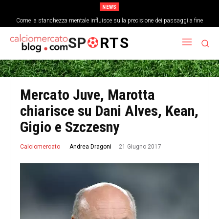
NEWS
Come la stanchezza mentale influisce sulla precisione dei passaggi a fine
partita
SP
RTS
Mercato Juve, Marotta
chiarisce su Dani Alves, Kean,
Gigio e Szczesny
21 Giugno 2017
Andrea Dragoni
Calciomercato