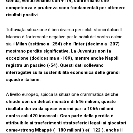
Genoa, ventitreesimo con ‌+114, confermano che
competenza e prudenza sono ‍fondamentali per ottenere
risultati positivi.
Tuttavia,la situazione è⁤ ben diversa per i club storici​ italiani.Il​
bilancio è fortemente ​negativo per le nobili del nostro calcio:
sia il
Milan (settimo a ⁢-254) che l’Inter (decimo a -207)
mostrano ⁤perdite significative. La⁣ Juventus non fa‌
eccezione⁣ (dodicesima a -189), mentre anche Napoli
registra un passivo (-54). ‍Questi ⁣dati sollevano
interrogativi sulla sostenibilità economica delle ⁢grandi
squadre italiane.
A livello europeo, spicca la‌ situazione drammatica del
che
chiude ​con un ‍deficit monstre di⁤ 646 ‌milioni; questo
risultato deriva da spese enormi pari a ‍1066 milioni
contro soli 420​ incassati. Gran parte della perdita è
attribuibile ai trasferimenti ‌stratosferici legati ai giocatori
come<strong⁣ Mbappé ( -180 milioni ⁣) e
( -122 ). anche il