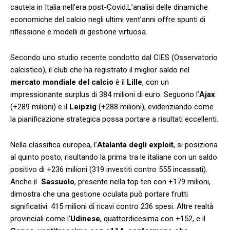
cautela in ⁣Italia nell’era post-Covid.L’analisi delle ⁢dinamiche
economiche del calcio negli ultimi‌ vent’anni offre spunti di
riflessione e modelli⁤ di⁣ gestione virtuosa.
Secondo ⁤uno studio ⁤recente condotto dal CIES (Osservatorio
calcistico), il club‌ che‍ ha ⁢registrato il miglior saldo‌ nel
mercato mondiale del calcio
è il
Lille
, con un
impressionante surplus di 384 milioni di euro. Seguono l’
Ajax
(+289 milioni) e‍ il
Leipzig
(+288 milioni), ‌evidenziando come
la pianificazione⁤ strategica possa‌ portare a risultati eccellenti.
Nella classifica europea, l’
Atalanta ‌degli exploit
, si posiziona
al ​quinto posto, risultando la ‍prima tra le italiane con un saldo
positivo di +236 ⁢milioni (319 investiti contro 555 incassati).
Anche il ‌
Sassuolo
, presente nella top ten con +179 milioni,
dimostra che ​una gestione oculata ⁢può portare frutti
significativi: ‌415 milioni di ​ricavi contro⁤ 236 spesi. Altre realtà
provinciali come l’
Udinese
, quattordicesima con +152, ‍e il