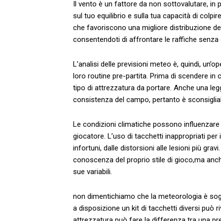
Il vento è un fattore da non sottovalutare,‌ in 
sul⁣ tuo equilibrio e‌ sulla tua‍ capacità di colp
che favoriscono una‍ migliore distribuzione del
consentendoti​ di affrontare le raffiche sen
L’analisi delle previsioni meteo è, quindi, un’op
loro routine⁤ pre-partita. Prima di scendere in cam
tipo di attrezzatura da portare. Anche una leg
consistenza‌ del campo, pertanto è⁣ sconsigliabil
Le condizioni climatiche ⁤possono ​influenzare
giocatore. L’uso di ⁢tacchetti inappropriati ⁤per
infortuni, dalle distorsioni⁣ alle lesioni più gr
conoscenza del proprio stile di gioco,ma anch
sue variabili.
non‍ dimentichiamo che la ​meteorologia è sogg
a disposizione un kit di tacchetti diversi‌ può ri
⁤attrezzatura ⁤può fare la ‍differenza tra⁤ una