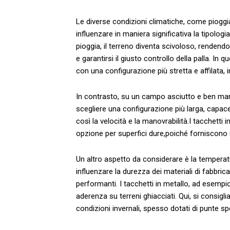
Le diverse condizioni climatiche, come pioggi
influenzare ⁣in maniera significativa la tipologi
pioggia, il terreno⁣ diventa ⁢scivoloso, rende
‍e garantirsi ‌il giusto controllo ⁤della ​palla. I
con‌ una configurazione più stretta e affilata, ⁤i
In contrasto, su ‌un campo asciutto e ben manten
scegliere una configurazione più larga, capace 
così la velocità e la manovrabilità.I ⁣tacchett
opzione per superfici dure,poiché forniscono 
Un altro aspetto da considerare​ è la temperat
‍influenzare la durezza dei materiali di fabbri
performanti. I tacchetti ‌in metallo, ad esempio,
aderenza​ su terreni​ ghiacciati. Qui, si consigl
‌condizioni invernali,​ spesso dotati di punte ‌spe