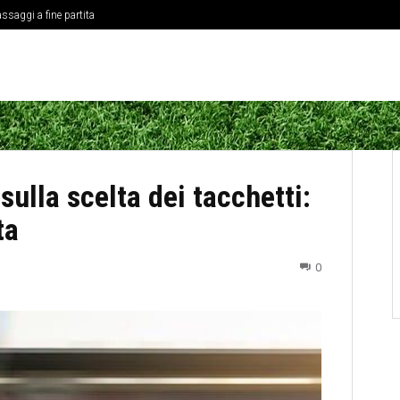
ssaggi a fine partita
ne delle coppe europee
sulla scelta dei tacchetti:
ta
0