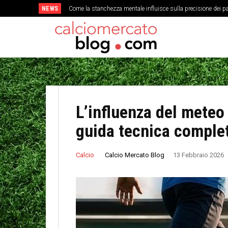
NEWS
Come la stanchezza mentale influisce sulla precisione dei pa
La storia dimenticata della Coppa delle Fiere e l’evoluzio
L’influenza del meteo 
guida tecnica comple
Calcio Mercato Blog
Calcio
13 Febbraio 2026