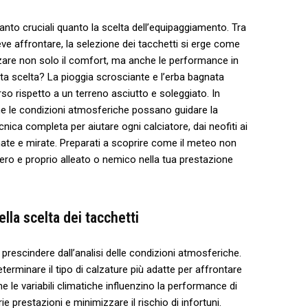
anto cruciali quanto ​la scelta‍ dell’equipaggiamento. Tra‍
deve affrontare, ⁤la selezione dei tacchetti si erge come
re non⁢ solo il ⁤comfort, ma⁢ anche le performance in
ta ⁢scelta? La pioggia ‍scrosciante e l’erba bagnata
rispetto a un⁣ terreno​ asciutto ⁢e soleggiato. In
e le condizioni atmosferiche ​possano⁤ guidare la
ica completa per aiutare ogni calciatore, dai ⁤neofiti ⁢ai‌
ate e mirate. Preparati a​ scoprire come il⁤ meteo non
ero e proprio alleato o nemico‌ nella tua prestazione‍
lla scelta dei tacchetti
ò prescindere dall’analisi ‍delle condizioni atmosferiche.
terminare il tipo ​di calzature più ​adatte per affrontare
le variabili climatiche influenzino la performance di
e prestazioni e minimizzare il rischio​ di infortuni.