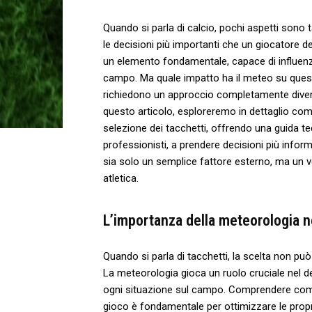
Quando si parla di calcio, pochi ⁣aspetti sono t
le decisioni ‌più importanti⁤ che un giocatore​ 
un elemento fondamentale, capace di influenza
campo. Ma⁣ quale ‌impatto ha ​il meteo su ques
richiedono un approccio completamente diverso 
questo articolo, esploreremo in dettaglio com
selezione dei tacchetti, offrendo una⁤ guida tecn
professionisti, a prendere decisioni più inform
sia solo un semplice fattore ‍esterno, ma un v
atletica.
L’importanza della meteorologia ne
Quando ‌si parla di tacchetti, la scelta non‍ pu
La meteorologia gioca ‌un ruolo ⁤cruciale nel de
ogni situazione ​sul campo. Comprendere come ⁤
gioco è​ fondamentale per ottimizzare ⁢le propri