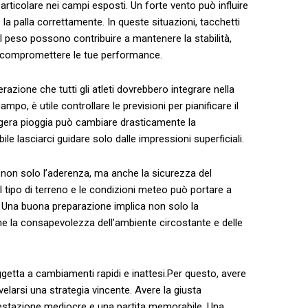
particolare nei campi⁤ esposti. Un forte vento può influire
ire la palla correttamente. In queste situazioni, tacchetti
 ‌peso possono contribuire a mantenere la ‌stabilità,
za compromettere le tue performance.
erazione che tutti gli atleti dovrebbero integrare nella
po, è utile ⁤controllare le‌ previsioni per ‍pianificare il
gera ‍pioggia può cambiare⁢ drasticamente la
e lasciarci guidare​ solo‍ dalle‌ impressioni superficiali.
 ‌non solo l’aderenza,⁢ ma anche la sicurezza del
 il tipo di terreno e le condizioni meteo ​può portare a
avi. Una buona preparazione implica non ⁤solo la
e la consapevolezza dell’ambiente circostante⁢ e ⁢delle
etta ⁤a cambiamenti rapidi e inattesi.Per questo,‍ avere
velarsi una strategia⁣ vincente. ⁣Avere‌ la giusta
‌ prestazione mediocre e una partita memorabile. Una⁤