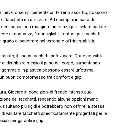
a, neve,‍ o semplicemente un terreno asciutto, possono
a di tacchetti da ⁢utilizzare. Ad esempio, in caso di
ndo necessaria una maggiore‌ aderenza per evitare cadute
n queste circostanze, è consigliabile optare per ⁣tacchetti
n⁣ grado di​ penetrare nel terreno e offrire stabilità.
uto, il‍ tipo di ⁣tacchetti può variare.​ Qui, è possibile
⁢di distribuire​ meglio​ il peso del corpo, aumentando
i ⁤in gomma ‍o in plastica possono essere un’ottima
un buon compromesso ⁢tra⁣ comfort‌ e grip.
ura. Giocare in condizioni di freddo intenso può
cazione dei tacchetti, rendendo​ alcune opzioni meno
 ⁣risultano più rigidi e⁢ potrebbero non offrire la stessa
ia di valutare ​tacchetti specificatamente progettati per le
ciali per garantire‌ grip.