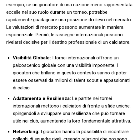
esempio, se un giocatore ⁢di una⁢ nazione meno rappresentata‌
eccelle nel suo ruolo durante un⁢ torneo, potrebbe
rapidamente guadagnare ⁣una posizione di⁢ rilievo nel mercato.
Le valutazioni di ​mercato possono aumentare in maniera
esponenziale. ​Perciò, le rassegne internazionali⁤ possono
rivelarsi decisive per il destino professionale di un calciatore.
Visibilità Globale:
I tornei internazionali offrono un
palcoscenico ‌globale con una visibilità imponente. I‌
giocatori che brillano in‌ questo ‌contesto sanno di poter
essere osservati da milioni di talent scout ‍e appassionati
di calcio.
Adattamento e ‍Resilienza:
Le partite nei tornei
⁢internazionali mettono i calciatori di‌ fronte⁣ a sfide uniche,
spingendoli a sviluppare una resilienza che può tornare⁣
utile nei club, aumentando la loro fondamentale attrattiva.
Networking:
‌I giocatori hanno la possibilità di incontrare
colleghi di squadre rivali, creando​ relazioni che possono