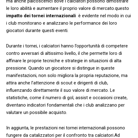
ma anche palcoscenici dove i calciatori possono dimostrare
le loro abilità e aumentare il proprio valore ⁤di ‌mercato.questo
impatto dei tornei ‍internazionali
⁣ è‌ evidente nel modo in‍ cui⁢
i club monitorano e analizzano le⁤ performance dei loro
giocatori durante questi eventi.
Durante⁤ i tornei, i ​calciatori hanno l’opportunità di competere
contro​ avversari di‍ altissimo⁢ livello, ⁣il​ che permette loro ⁤di
affinare le proprie tecniche e⁣ strategie⁣ in⁢ situazioni di alta
pressione. Quando un giocatore si ⁢distingue in queste
manifestazioni, non solo migliora la propria reputazione, ma
attira anche l’attenzione di scout e dirigenti di club,
influenzando ⁢direttamente il‌ suo valore di mercato. Le
statistiche,⁢ come il⁢ numero di gol, assist e occasioni ⁣create,
diventano indicatori fondamentali che i club analizzano per
valutare un possibile acquisto.
In aggiunta,⁣ le ‌prestazioni ‌nei tornei internazionali possono
fungere da catalizzatori ‍per il ⁣confronto tra calciatori.Ad⁢