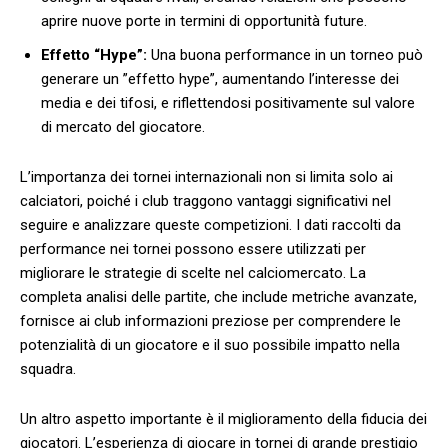
aprire nuove ‍porte in termini di opportunità future.
Effetto “Hype”:
Una buona performance⁤ in⁤ un torneo può
generare un ‌”effetto hype”, aumentando ⁢l’interesse dei
media e dei ⁢tifosi, e riflettendosi ‌positivamente sul valore
di​ mercato del⁢ giocatore.
L’importanza dei tornei ‍internazionali non si limita solo ai
calciatori, poiché i club traggono vantaggi significativi ‌nel
seguire e analizzare ⁤queste ‌competizioni.⁢ I dati raccolti da⁢
performance nei tornei possono⁢ essere ‌utilizzati per⁤
migliorare le strategie di scelte nel‌ calciomercato. ‍La
‍completa analisi ⁢delle partite, che include ⁤metriche‌ avanzate,
fornisce ai club informazioni preziose per comprendere le
potenzialità di un giocatore e⁢ il suo⁤ possibile impatto nella
squadra.
Un altro aspetto importante ⁤è il miglioramento della ‍fiducia dei
giocatori. L’esperienza di giocare ⁤in tornei di grande prestigio