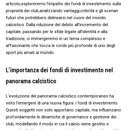
articolo,esploreremo l’impatto ⁢dei⁤ fondi di ⁢investimento sulla
proprietà ⁢dei club,analizzando vantaggi,criticità e gli scenari
‍futuri che ⁤potrebbero delinearsi⁣ nel cuore del mondo
‍calcistico. Dalla⁣ riduzione del ⁢debito all’incremento del
capitale, ‍passando per le⁤ sfide legate all’identità e alla
⁣tradizione, ci ⁢immergeremo in un tema complesso e‍
affascinante⁤ che tocca le corde più profonde di uno degli ​
sport più⁤ amati al mondo.
L’importanza dei fondi⁢ di investimento nel
panorama calcistico
L’evoluzione⁣ del ⁣panorama calcistico contemporaneo ha
visto l’emergere di​ una nuova figura: i fondi ‌di investimento.
Questi soggetti non‍ solo apportano capitale, ma ‌influenzano
profondamente le ​dinamiche di governance e ​gestione dei
club, modellando il modo‍ in cui ⁤il calcio⁣ viene gestito​ e