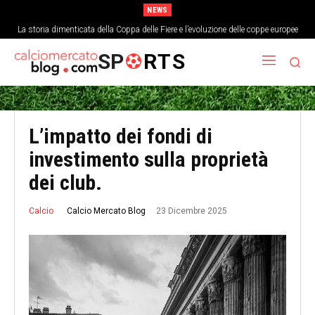
NEWS
La storia dimenticata della Coppa delle Fiere e l’evoluzione delle coppe europee
L’analisi economica del costo di un singolo punto nei top campionati europei
SP
RTS
L’impatto dei fondi di
investimento sulla proprietà
dei club.
23 Dicembre 2025
Calcio Mercato Blog
Calcio