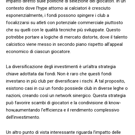
impatto ‍diretto‍ sulle​ politiche di ⁣selezione dei⁣ giocatori. ‍In un
contesto dove l’hype attorno ai calciatori è cresciuto
esponenzialmente, ⁣i ⁤fondi possono spingere i club a
focalizzarsi su atleti con potenziale commerciale piuttosto
che su quelli‍ con‍ le qualità tecniche più sviluppate. ‍Questo
potrebbe portare a logiche di mercato distorte, dove il talento
calcistico‍ viene ⁣messo in‍ secondo piano rispetto all’appeal⁤
economico di ciascun⁣ giocatore.
La diversificazione degli investimenti⁤ è un’altra strategia
chiave ⁢adottata dai fondi. Non è raro‍ che questi fondi‌
investano in più club per diversificare ‌i rischi.​ A tal proposito,
esistono​ casi‌ in cui un fondo possiede‍ club in diverse leghe o
nazioni, creando così ⁢un network sinergico.⁢ Questa strategia
può​ favorire⁣ scambi di giocatori ⁣e⁤ la‍ condivisione ⁢di know-
how,aumentando ​l’efficienza e il‍ rendimento complessivo⁢
dell’investimento.
Un altro punto di​ vista interessante riguarda l’impatto delle⁢