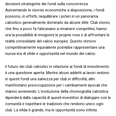
decisioni strategiche dei fondi sulla concorrenza.
Aumentando ⁤le risorse‍ economiche ⁤a disposizione, i fondi
possono, in effetti,⁤ riequilibrare i poteri in ⁢un ‌panorama
calcistico ⁢generalmente dominato⁢ da alcune ⁣élite. Club storici,⁢
che fino a poco fa faticavano a rimanere competitivi, hanno
ora la possibilità di rinvigorire le​ proprie ‍rose e ​di affrontare‌ le⁢
realtà ⁢consolidate del calcio europeo. Questo rinnovo⁢
competitivamente equivalente‍ potrebbe rappresentare una
nuova ⁢era​ di sfide e​ opportunità⁤ nel mondo⁣ del calcio.
il futuro dei club calcistici ⁤in relazione ​ai‍ fondi ‍di investimento​
è una questione ⁤aperta. Mentre alcuni‌ addetti⁢ ai lavori vedono
in questi fondi una salvezza per club in‌ difficoltà, altri
manifestano preoccupazione ⁢per i ⁣cambiamenti epocali che
stanno avvenendo.​ L’evoluzione della choreografia calcistica
dipenderà dalla capacità di ⁤questi investitori⁢ di dialogare con le
⁣comunità e rispettare le⁢ tradizioni ‌che rendono unico ogni
club. La ⁣sfida⁤ è grande, ma le opportunità⁢ sono infinite.