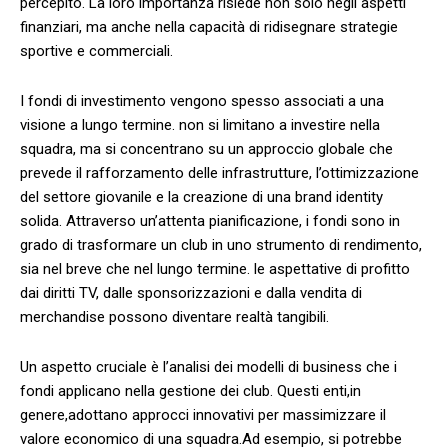
percepito. La loro⁣ importanza ​risiede non solo negli aspetti
finanziari, ma‌ anche nella⁣ capacità di ridisegnare strategie‍
sportive e commerciali.
I fondi ⁣di investimento vengono spesso associati⁣ a ​una
visione a⁣ lungo termine. non si‌ limitano ⁢a investire⁤ nella
squadra, ⁤ma si concentrano su⁢ un⁣ approccio⁣ globale che
prevede il rafforzamento delle⁤ infrastrutture,​ l’ottimizzazione
del settore ⁢giovanile e la ⁤creazione di una brand identity
solida. ​Attraverso un’attenta ⁤pianificazione, ⁢i ⁣fondi sono in
⁣grado⁣ di trasformare un ​club ‍in ⁢uno ‍strumento⁢ di rendimento,
sia nel ⁢breve che nel lungo termine. le aspettative di profitto
dai diritti ‍TV, dalle ‌sponsorizzazioni e dalla‌ vendita di
merchandise possono⁣ diventare realtà tangibili.
Un aspetto⁣ cruciale è ⁤l’analisi ‍dei modelli di business‍ che i
fondi ‍applicano nella gestione dei‍ club. ⁢Questi enti,in⁢
genere,adottano approcci‌ innovativi per massimizzare‍ il
valore economico di ⁣una squadra.Ad⁤ esempio, si ‌potrebbe