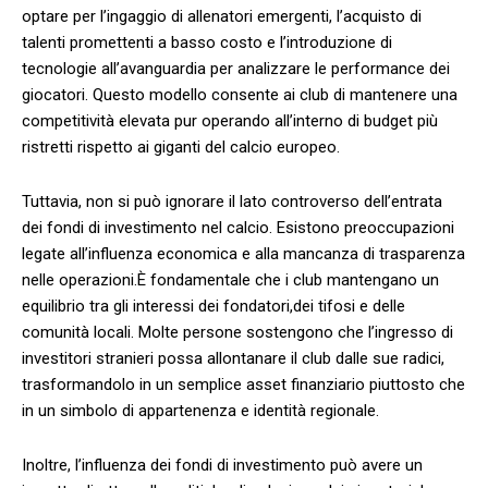
‌optare‌ per l’ingaggio di ‌allenatori emergenti, ⁤l’acquisto di
⁤talenti ⁤promettenti​ a⁤ basso⁢ costo‌ e l’introduzione ⁢di
‍tecnologie all’avanguardia per analizzare le performance⁣ dei
⁤giocatori. ‌Questo ‌modello‍ consente ai ​club di mantenere una
competitività elevata pur ‌operando all’interno di ​budget più⁣
ristretti ⁤rispetto⁢ ai giganti del calcio europeo.
Tuttavia, non si⁣ può ignorare il lato controverso​ dell’entrata​
dei fondi⁤ di ‌investimento⁤ nel calcio. Esistono preoccupazioni
legate all’influenza ‍economica e alla ​mancanza di trasparenza
nelle ⁢operazioni.È​ fondamentale ⁢che i club mantengano un
equilibrio tra gli interessi dei fondatori,dei tifosi⁣ e ‌delle
comunità locali. Molte persone sostengono‌ che​ l’ingresso⁤ di
investitori stranieri possa ⁢allontanare il club ⁣dalle sue⁣ radici,
trasformandolo ⁤in un semplice asset finanziario piuttosto che
in un simbolo di⁤ appartenenza e identità ⁢regionale.
Inoltre, l’influenza dei fondi di investimento può avere un