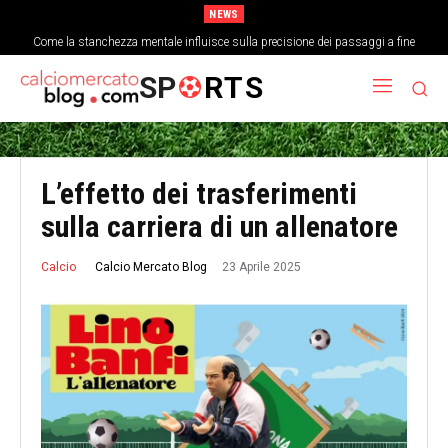
NEWS
Come la stanchezza mentale influisce sulla precisione dei passaggi a fine
La storia dimenticata della Coppa delle Fiere e l’evoluzione delle coppe europee
partita
SP
RTS
L’effetto dei trasferimenti
sulla carriera di un allenatore
23 Aprile 2025
Calcio Mercato Blog
Calcio