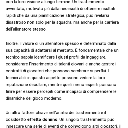
con la loro visione⁣ a lungo termine. Un trasferimento
avventato,⁢ motivato più ‌dalla necessità di ⁣ottenere risultati
rapidi che da una pianificazione strategica, può⁣ rivelarsi
disastroso non ​solo per la squadra, ma anche per la carriera
⁤dell’allenatore stesso.
Inoltre, il valore di un allenatore spesso ​è determinato dalla
sua ‌capacità di adattarsi​ al mercato. È fondamentale che un
tecnico ‌sappia identificare i giusti profili​ da ⁣ingaggiare,
considerare l’inserimento di talenti giovani e anche gestire ​i
contratti⁤ di giocatori che possono sembrare superflui. I
tecnici abili in questo aspetto ⁢possono vedere la loro
reputazione decollare, mentre quelli meno esperti possono
finire ⁤per essere percepiti come incapaci di comprendere⁤ le
dinamiche del gioco moderno.
Un altro fattore chiave nell’analisi dei trasferimenti è il
cosiddetto
effetto domino
. ‌Un⁤ singolo trasferimento può
innescare una serie ⁢di eventi che coinvolgono⁣ altri giocatori, il