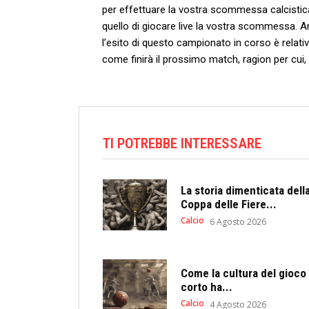
per effettuare la vostra scommessa calcistica.
quello di giocare live la vostra scommessa. A
l’esito di questo campionato in corso è relat
come finirà il prossimo match, ragion per cui, 
TI POTREBBE INTERESSARE
La storia dimenticata dell
Coppa delle Fiere...
Calcio
6 Agosto 2026
Come la cultura del gioco
corto ha...
Calcio
4 Agosto 2026