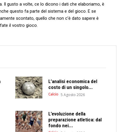
 Il gusto a volte, ce lo dicono i dati che elaboriamo, è
nche questo fa parte del sistema e del gioco. E se
ivamente scontato, quello che non c’è dato sapere è
fate il vostro gioco.
a
L’analisi economica del
costo di un singolo...
Calcio
5 Agosto 2026
L’evoluzione della
preparazione atletica: dal
fondo nei...