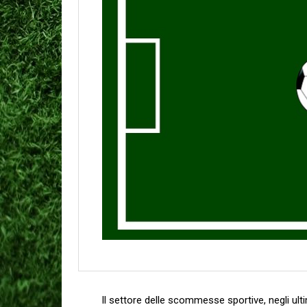
Il settore delle scommesse sportive, negli ult