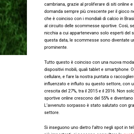
cambriana, grazie al proliferare di siti online 
domanda sempre più crescente per il gioco ne
che è coinciso con i mondiali di calcio in Bras
al circuito delle scommesse sportive. Così, 
nicchia a cui appartenevano solo esperti del s
questa data, le scommesse sono diventate un
prominente.
Tutto questo è coinciso con una nuova modalità
dispositivi mobili, quali tablet e smartphone
cellulare, e fare la nostra puntata o raccogli
influenzato e influito su questo settore, con 
crescita del 27%, tra il 2015 e il 2016. Non so
sportive online crescono del 55% e diventano il
L’avvenuto sorpasso è stato salutato con gran
settore.
Si inseguono uno dietro l’altro negli spot in tel