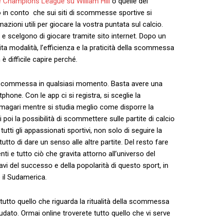
 Champions League su William Hill
o quelle dei
o in conto
che sui siti di scommesse sportive si
azioni utili per giocare la vostra puntata sul calcio.
 e scelgono di giocare tramite sito internet. Dopo un
a modalità, l’efficienza e la praticità della scommessa
è difficile capire perché.
 scommessa in qualsiasi momento. Basta avere una
hone. Con le app ci si registra, si sceglie la
gari mentre si studia meglio come disporre la
i poi la possibilità di scommettere sulle partite di calcio
utti gli appassionati sportivi, non solo di seguire la
tto di dare un senso alle altre partite. Del resto fare
nti e tutto ciò che gravita attorno all’universo del
vi del successo e della popolarità di questo sport, in
 il Sudamerica.
r, tutto quello che riguarda la ritualità della scommessa
udato. Ormai online troverete tutto quello che vi serve