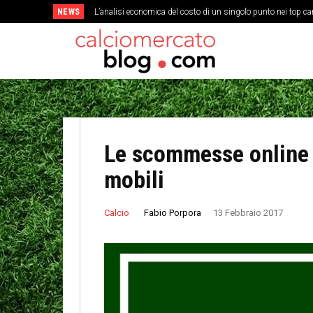
NEWS
L’analisi economica del costo di un singolo punto nei top c
Le scommesse online n
mobili
Fabio Porpora
Calcio
13 Febbraio 2017