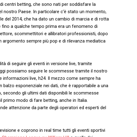
e di centri betting, che sono nati per soddisfare la
l nostro Paese. In particolare c’è stato un momento,
ile del 2014, che ha dato un cambio di marcia e di rotta
se fino a qualche tempo prima era un fenomeno di
ettore, scommettitori e allibratori professionisti, dopo
 argomento sempre più pop e di rilevanza mediatica
 di seguire gli eventi in versione live, tramite
. Oggi possiamo seguire le scommesse tramite il nostro
ere informazioni live, h24. Il mezzo come sempre ha
un balzo esponenziale nei dati, che è rapportabile a una
lo, secondo gli ultimi dati disponibili le scommesse
 primo modo di fare betting, anche in Italia.
de attenzione da parte degli operatori ed esperti del
evisione e coprono in real time tutti gli eventi sportivi