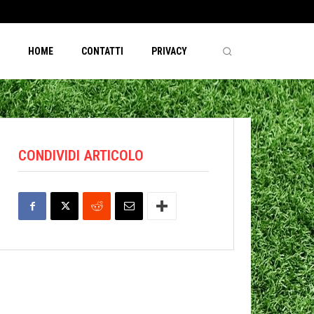
HOME
CONTATTI
PRIVACY
CONDIVIDI ARTICOLO