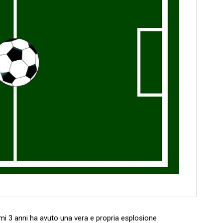
imi 3 anni ha avuto una vera e propria esplosione