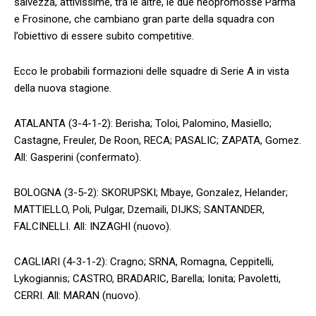
salvezza, attivissime, tra le altre, le due neopromosse Parma
e Frosinone, che cambiano gran parte della squadra con
l’obiettivo di essere subito competitive.
Ecco le probabili formazioni delle squadre di Serie A in vista
della nuova stagione.
ATALANTA (3-4-1-2): Berisha; Toloi, Palomino, Masiello;
Castagne, Freuler, De Roon, RECA; PASALIC; ZAPATA, Gomez.
All: Gasperini (confermato).
BOLOGNA (3-5-2): SKORUPSKI; Mbaye, Gonzalez, Helander;
MATTIELLO, Poli, Pulgar, Dzemaili, DIJKS; SANTANDER,
FALCINELLI. All: INZAGHI (nuovo).
CAGLIARI (4-3-1-2): Cragno; SRNA, Romagna, Ceppitelli,
Lykogiannis; CASTRO, BRADARIC, Barella; Ionita; Pavoletti,
CERRI. All: MARAN (nuovo).