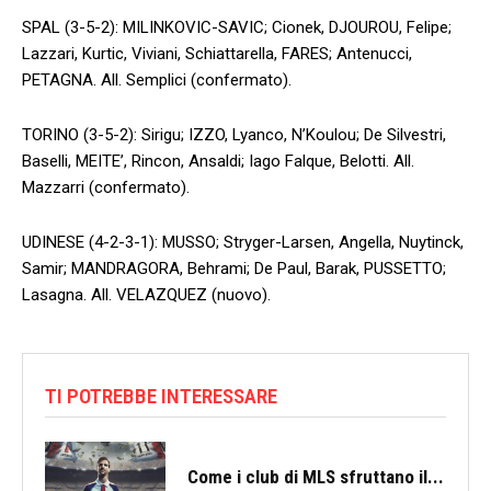
SPAL (3-5-2): MILINKOVIC-SAVIC; Cionek, DJOUROU, Felipe;
Lazzari, Kurtic, Viviani, Schiattarella, FARES; Antenucci,
PETAGNA. All. Semplici (confermato).
TORINO (3-5-2): Sirigu; IZZO, Lyanco, N’Koulou; De Silvestri,
Baselli, MEITE’, Rincon, Ansaldi; Iago Falque, Belotti. All.
Mazzarri (confermato).
UDINESE (4-2-3-1): MUSSO; Stryger-Larsen, Angella, Nuytinck,
Samir; MANDRAGORA, Behrami; De Paul, Barak, PUSSETTO;
Lasagna. All. VELAZQUEZ (nuovo).
TI POTREBBE INTERESSARE
Come i club di MLS sfruttano il...