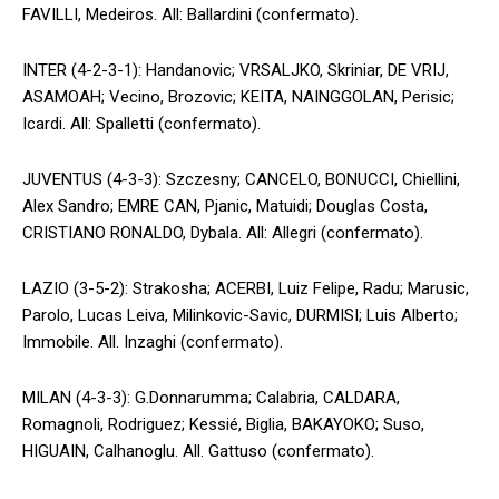
FAVILLI, Medeiros. All: Ballardini (confermato).
INTER (4-2-3-1): Handanovic; VRSALJKO, Skriniar, DE VRIJ,
ASAMOAH; Vecino, Brozovic; KEITA, NAINGGOLAN, Perisic;
Icardi. All: Spalletti (confermato).
JUVENTUS (4-3-3): Szczesny; CANCELO, BONUCCI, Chiellini,
Alex Sandro; EMRE CAN, Pjanic, Matuidi; Douglas Costa,
CRISTIANO RONALDO, Dybala. All: Allegri (confermato).
LAZIO (3-5-2): Strakosha; ACERBI, Luiz Felipe, Radu; Marusic,
Parolo, Lucas Leiva, Milinkovic-Savic, DURMISI; Luis Alberto;
Immobile. All. Inzaghi (confermato).
MILAN (4-3-3): G.Donnarumma; Calabria, CALDARA,
Romagnoli, Rodriguez; Kessié, Biglia, BAKAYOKO; Suso,
HIGUAIN, Calhanoglu. All. Gattuso (confermato).