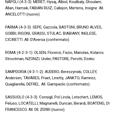
NAPOLI (4-3-3): MERET; Hysaj, Albiol, Koulibaly, Ghoulam;
Allan, Hamsik, FABIAN RUIZ; Callejon, Mertens, Insigne. All.
ANCELOTTI (nuovo).
PARMA (4-3-3): SEPE; Gazzola, BASTONI, BRUNO ALVES,
GOBBI; RIGONI, GRASSI, STULAC; BIABIANY, INGLESE,
CICIRETTI. All. D’Aversa (confermato).
ROMA (4-2-3-1): OLSEN; Florenzi, Fazio, Manolas, Kolarov;
Strootman, NZONZI; Under, PASTORE, Perotti; Dzeko.
SAMPDORIA (4-3-1-2): AUDERO; Bereszynski, COLLEY,
Andersen, TAVARES; Praet, Linetty, JANKTO; Ramirez;
Quagliarella, DEFREL. All. Giampaolo (confermato).
SASSUOLO (4-3-3): Consigli, Pol Lirola, Letschert, LEMOS,
Peluso; LOCATELLI, Magnanelli, Duncan; Berardi, BOATENG, DI
FRANCESCO. All. DE ZERBI (nuovo).