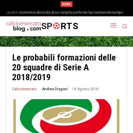
NEWS
L’analisi economica del costo di un singolo punto nei top campionati europei
Come la cultura del gioco corto ha cambiato la struttura fisica dei
centrocampisti
SP
RTS
Le probabili formazioni delle
20 squadre di Serie A
2018/2019
18 Agosto 2018
Andrea Dragoni
Calciomercato