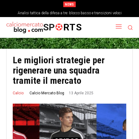
NEWS
Come la stanchezza mentale influisce sulla precisione dei passaggi a fine
Analisi tattica della difesa a tre: blocco basso e transizioni veloci
partita
SP
RTS
Le migliori strategie per
rigenerare una squadra
tramite il mercato
13 Aprile 2025
Calcio Mercato Blog
Calcio