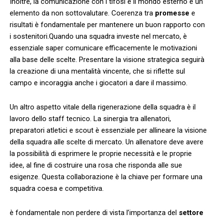
Inoltre, la comunicazione con ⁣i tifosi e il mondo esterno è⁢ un
elemento da non sottovalutare.​ Coerenza tra
promesse
e
risultati è⁣ fondamentale per mantenere un buon rapporto con
i sostenitori.Quando una squadra‌ investe⁢ nel mercato, ⁢è
essenziale saper comunicare efficacemente le motivazioni
‌alla base delle scelte. Presentare la visione strategica‍ seguirà
la creazione di una mentalità vincente, che si ⁤riflette⁤ sul
campo e incoraggia anche i giocatori a dare il massimo.
Un altro aspetto vitale della rigenerazione della squadra ‌è‌ il
lavoro dello staff tecnico.‌ La ⁤sinergia tra allenatori,
preparatori atletici e⁢ scout è essenziale per allineare la visione
‍della squadra alle scelte di mercato. Un allenatore deve avere
la possibilità di esprimere le proprie necessità e le proprie
idee, al fine di costruire una ⁤rosa che risponda alle ‍sue
esigenze. Questa ⁣collaborazione è la chiave per formare una
squadra coesa e competitiva.
è ​fondamentale non perdere‍ di vista l’importanza del
settore