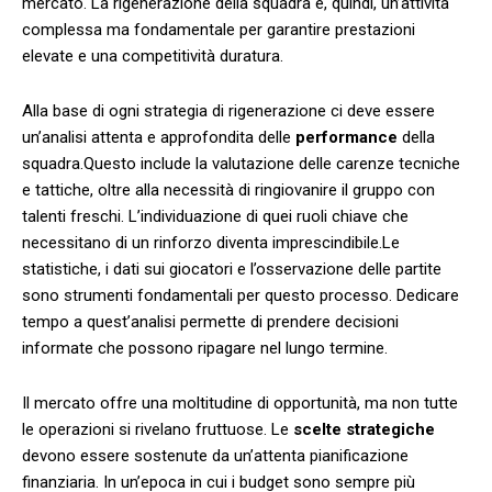
mercato. La rigenerazione della squadra è, quindi, un’attività
complessa ma fondamentale per garantire prestazioni
elevate e una⁢ competitività duratura.
Alla base di ogni strategia di rigenerazione ci deve essere
un’analisi ‌attenta e approfondita delle
performance
della
squadra.Questo include ⁢la valutazione delle carenze tecniche
e tattiche, oltre alla‍ necessità di ringiovanire il gruppo con
talenti freschi. L’individuazione di quei ⁣ruoli chiave che
necessitano di un rinforzo⁤ diventa ​imprescindibile.Le⁢
statistiche, ⁣i dati sui giocatori e l’osservazione delle partite
sono strumenti fondamentali‍ per questo processo. Dedicare
tempo a quest’analisi permette di prendere⁢ decisioni
informate che possono ripagare nel lungo termine.
Il mercato offre ⁢una moltitudine di opportunità,⁤ ma non tutte
le operazioni si rivelano fruttuose. Le
scelte strategiche
devono essere sostenute da un’attenta pianificazione
finanziaria. In un’epoca in cui i budget sono sempre più