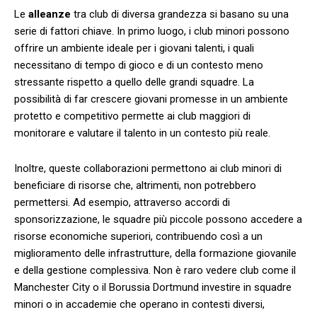
Le
alleanze
tra club​ di diversa grandezza si basano su ⁤una
serie di fattori chiave. In primo luogo, i club minori ⁣possono
offrire un ambiente ideale per i giovani talenti, i quali
necessitano di tempo di ⁣gioco e di un contesto meno
stressante rispetto a quello delle grandi squadre. La
possibilità di far crescere ⁤giovani promesse in un ambiente
protetto e competitivo permette ai club maggiori di
monitorare e valutare il ‍talento in un ⁢contesto più reale.
Inoltre, queste collaborazioni permettono​ ai club minori di
beneficiare di risorse che, altrimenti, non potrebbero
permettersi. Ad esempio, attraverso accordi di
sponsorizzazione,⁣ le squadre più piccole possono ⁢accedere a
risorse economiche⁤ superiori, contribuendo così a un
miglioramento‍ delle infrastrutture, della​ formazione⁣ giovanile⁢
e della gestione complessiva. Non è raro vedere club ‍come il
Manchester City⁢ o il‌ Borussia Dortmund investire in squadre
minori o in accademie⁢ che operano in⁢ contesti diversi,