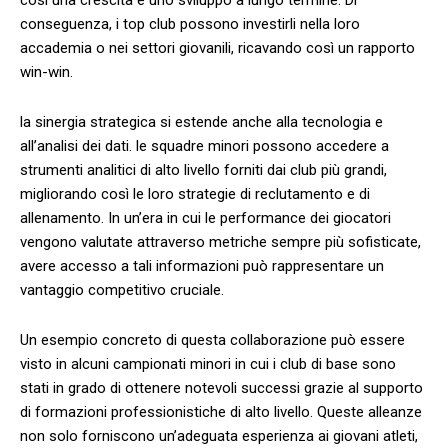
conseguenza, i top⁣ club‌ possono investirli nella⁤ loro⁤
accademia o nei settori giovanili, ricavando così⁣ un rapporto
win-win.
la sinergia strategica si⁢ estende anche alla‌ tecnologia e
all’analisi ‌dei dati. le squadre minori possono accedere a‍
strumenti analitici di‌ alto livello forniti dai club più‍ grandi,
migliorando così le‌ loro strategie di ⁢reclutamento e ​di
allenamento. In ​un’era in cui le performance dei giocatori
vengono valutate attraverso metriche sempre più ⁣sofisticate,
avere accesso a tali informazioni può rappresentare un
vantaggio competitivo‍ cruciale.
Un esempio concreto⁣ di ​questa collaborazione può essere
visto in alcuni campionati minori in⁣ cui i club di base sono
stati in‌ grado di ottenere notevoli successi grazie al ​supporto
di formazioni‌ professionistiche ⁣di ‌alto ‍livello. Queste alleanze
non solo forniscono ‍un’adeguata esperienza ai‌ giovani atleti,