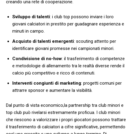
creando una rete di cooperazione.
Sviluppo⁣ di ‌talenti
: i club​ top possono inviare i loro
‍giovani calciatori in prestito per⁢ guadagnare esperienza ⁤e
minuti in campo.
Acquisto di talenti emergenti
:​ scouting attento per⁤
identificare ‍giovani promesse nei campionati minori.
Condivisione di no-how
: ‌il‌ trasferimento di competenze
e metodologie di allenamento tra le ‍realtà diverse rende⁣ il
calcio più competitivo e ricco di contenuti.
Interventi congiunti di marketing
: progetti comuni per
‍attrarre sponsor e aumentare la visibilità.
Dal punto di vista economico,la partnership tra club ⁣minori e
top club può rivelarsi estremamente proficua.⁣ I club minori
che riescono a valorizzare i propri giocatori possono trattare
il trasferimento di calciatori a ‌cifre significative, permettendo
così una crescita e uno sviluppo ⁤a lungo termine. Di