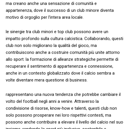
ma creano anche una sensazione di comunità e
appartenenza, dove il successo di un club minore‍ diventa
‌motivo di orgoglio per l’intera⁤ area locale.
le sinergie tra club minori e ⁢top club possono avere un
impatto profondo sulla⁢ cultura calcistica. Collaborando, questi
club non solo migliorano la‌ qualità del gioco, ma⁤
contribuiscono ‌anche a‌ costruire comunità più unite attorno
allo sport. la formazione ‌di alleanze strategiche⁢ permette di
recuperare il sentimento di⁣ appartenenza e connessione,
anche⁣ in un contesto globalizzato dove il calcio sembra a
volte diventare ⁣mera questione di business.
rappresentano ‍una⁣ nuova tendenza che potrebbe cambiare il
volto⁤ del football negli anni ​a venire. Attraverso la
condivisione di risorse,⁣ know-how e talenti, questi club non
solo ‍possono prosperare nei loro rispettivi contesti, ‌ma
possono anche contribuire a elevare il livello⁣ del calcio nel suo
insieme, rendendo lo sport più inclusivo, sostenibile ⁤e