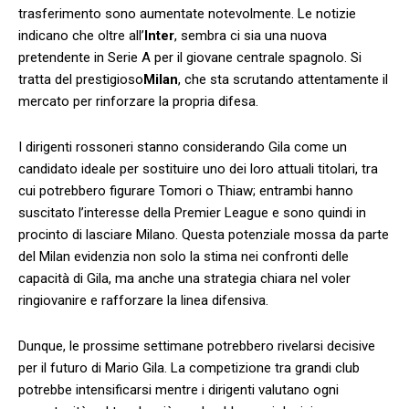
trasferimento sono aumentate ​notevolmente. Le ⁤notizie
indicano che oltre all’
Inter
, sembra ci sia una​ nuova‌
pretendente in Serie ⁣A per il giovane centrale spagnolo. Si
tratta del prestigioso
Milan
, che sta scrutando attentamente il
​mercato per⁤ rinforzare​ la propria difesa.
I dirigenti rossoneri stanno considerando Gila come ‍un
candidato ideale per sostituire ​uno dei loro attuali titolari, tra
cui ‍potrebbero figurare Tomori o Thiaw; entrambi hanno
suscitato l’interesse della Premier League e sono quindi​ in
procinto⁤ di lasciare Milano. Questa potenziale ​mossa da parte
del Milan evidenzia non solo⁣ la stima nei confronti delle
capacità‌ di Gila, ma anche una‍ strategia chiara nel voler
ringiovanire e⁤ rafforzare​ la linea difensiva.
Dunque, le prossime settimane potrebbero rivelarsi ​decisive
per il futuro di Mario Gila. La competizione tra grandi club
potrebbe‌ intensificarsi mentre i dirigenti valutano ogni