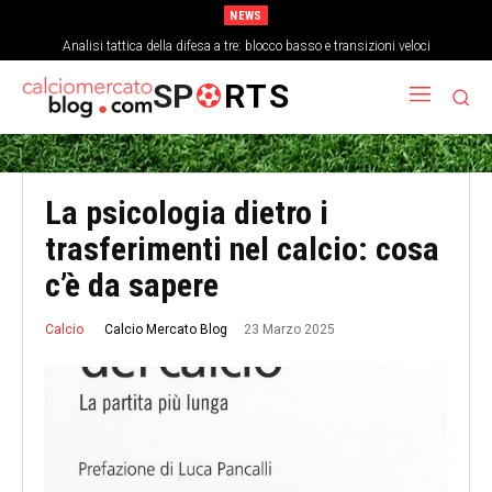
NEWS
Come la stanchezza mentale influisce sulla precisione dei passaggi a fine
Analisi tattica della difesa a tre: blocco basso e transizioni veloci
partita
SP
RTS
La psicologia dietro i
trasferimenti nel calcio: cosa
c’è da sapere
23 Marzo 2025
Calcio Mercato Blog
Calcio