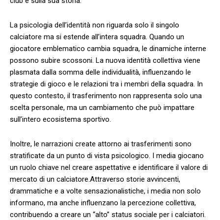
⁤club⁤ e sulla sua storia.
La psicologia⁣ dell’identità‌ non riguarda solo il singolo
calciatore ma si estende all’intera squadra.‌ Quando⁢ un
giocatore emblematico cambia squadra, le dinamiche interne
possono‍ subire scossoni. La nuova identità ⁢collettiva viene
plasmata dalla somma ⁤delle individualità, influenzando le
strategie‌ di gioco ​e le relazioni tra ⁢i⁤ membri della squadra. In
questo contesto, il trasferimento non rappresenta solo una
scelta personale, ma un cambiamento che può impattare‌
sull’intero ecosistema‍ sportivo.
Inoltre, le narrazioni ⁤create ​attorno ai trasferimenti sono
stratificate da un punto di vista psicologico. I media giocano
un ruolo ​chiave nel‍ creare aspettative e identificare il valore ⁢di
mercato di un calciatore.Attraverso storie avvincenti,
drammatiche e​ a ⁢volte sensazionalistiche, i media ⁢non solo
informano, ma anche influenzano⁣ la percezione collettiva,
contribuendo a creare un⁣ “alto” status sociale per i calciatori.⁢