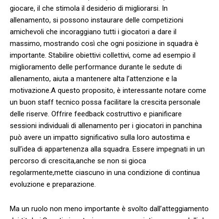
giocare, ‍il che stimola il desiderio di⁣ migliorarsi. In
‍allenamento, si⁢ possono instaurare ‍delle competizioni
⁢amichevoli che incoraggiano ⁢tutti i giocatori a ‍dare il
massimo, mostrando così che ogni posizione in squadra è
importante. Stabilire obiettivi collettivi, come ad esempio il
⁢miglioramento delle performance durante le ⁢sedute ​di
allenamento, aiuta a mantenere alta l’attenzione ‌e ⁢la
motivazione.A questo ​proposito, è interessante notare⁢ come
⁤un buon ‌staff tecnico‍ possa facilitare la crescita personale
delle riserve. Offrire feedback​ costruttivo e pianificare
sessioni individuali di ​allenamento per i giocatori in panchina
può avere⁢ un ⁤impatto significativo sulla loro autostima e
sull’idea ‌di appartenenza alla squadra. ​Essere ⁢impegnati in un⁣
percorso di crescita,anche se non si‌ gioca
regolarmente,mette ‌ciascuno in una⁤ condizione ​di continua
evoluzione​ e‍ preparazione.
Ma un ruolo non meno importante è svolto dall’atteggiamento