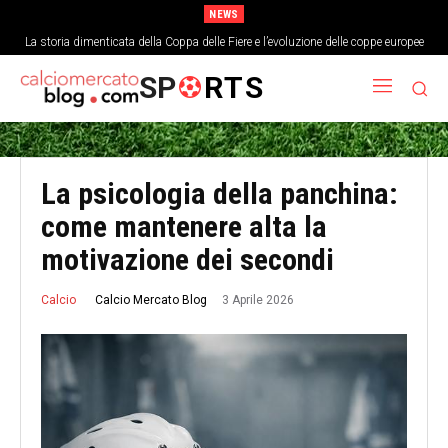
NEWS
La storia dimenticata della Coppa delle Fiere e l’evoluzione delle coppe europee
L’analisi economica del costo di un singolo punto nei top campionati europei
SP
RTS
La psicologia della panchina:
come mantenere alta la
motivazione dei secondi
3 Aprile 2026
Calcio Mercato Blog
Calcio