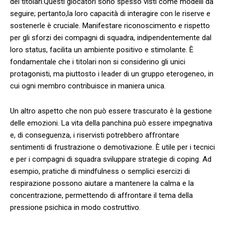
dei titolari.Questi giocatori sono spesso‌ visti‌ come ‌modelli da
seguire; pertanto,la loro capacità di⁢ interagire ⁤con ⁣le riserve e
sostenerle è cruciale. Manifestare riconoscimento e rispetto‍
per gli⁢ sforzi dei⁣ compagni di ‍squadra, ​indipendentemente ​dal ​
loro status, facilita un ambiente positivo e stimolante. È
fondamentale ‌che i titolari non ⁢si considerino gli unici
protagonisti,‍ ma⁤ piuttosto⁢ i leader di un gruppo eterogeneo, in
cui ogni membro ​contribuisce ‍in maniera unica.
Un altro aspetto che non può essere trascurato‌ è la gestione
delle ‍emozioni. La vita ⁢della panchina può essere ​impegnativa
e, di conseguenza,‍ i riservisti potrebbero⁢ affrontare‌
sentimenti ‍di frustrazione o⁤ demotivazione. ⁣È utile⁣ per i tecnici
e per i ⁤compagni di squadra sviluppare strategie ⁢di coping. Ad
esempio, pratiche di mindfulness o semplici esercizi ‍di
respirazione ⁤possono aiutare a mantenere ⁣la calma e la
concentrazione, permettendo ⁣di affrontare il tema della
pressione psichica⁢ in modo costruttivo.