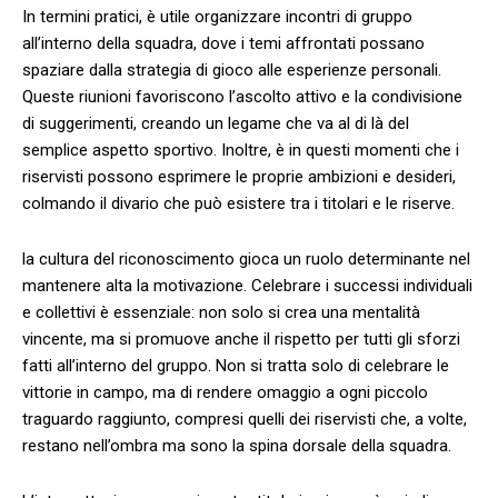
In termini pratici, è utile⁤ organizzare incontri ⁣di gruppo
all’interno della squadra, dove i temi affrontati possano‌
spaziare dalla strategia di gioco alle ⁤esperienze⁤ personali.⁣
Queste riunioni favoriscono l’ascolto attivo e la condivisione‌
di ‌suggerimenti, creando un ‌legame⁤ che va ⁣al di là ⁢del
semplice aspetto sportivo. ​Inoltre, è in questi momenti che i
⁤riservisti possono esprimere le proprie ambizioni e desideri,
⁢colmando​ il divario ⁢che ⁣può esistere ⁣tra i ‌titolari e le riserve.
la cultura del​ riconoscimento gioca un ruolo determinante nel
mantenere alta la motivazione. Celebrare i⁤ successi individuali
e collettivi è essenziale: non‌ solo‌ si ‍crea ⁣una mentalità
vincente,‍ ma si​ promuove anche‍ il rispetto per tutti‍ gli ⁣sforzi
fatti all’interno del‌ gruppo.​ Non si tratta solo⁣ di celebrare le
vittorie ⁤in campo, ma di ​rendere ‍omaggio a ogni piccolo
‌traguardo raggiunto,​ compresi quelli dei riservisti che, ⁤a volte,⁤
restano⁢ nell’ombra ma sono la spina dorsale della squadra.