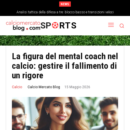
NEWS
Come la stanchezza mentale influisce sulla precisione dei passaggi a fine
Analisi tattica della difesa a tre: blocco basso e transizioni veloci
partita
SP
RTS
La figura del mental coach nel
calcio: gestire il fallimento di
un rigore
15 Maggio 2026
Calcio Mercato Blog
Calcio