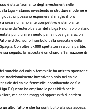
sso è stata l’aumento degli investimenti nelle
 della Liga F stanno investendo in strutture moderne e
 giocatrici possano esprimere al‌ meglio il ‍loro⁣
 a creare ​un ‍ambiente competitivo e‍ stimolante,
anche ​dall’estero.Le star della Liga F non ⁣solo brillano
ntate⁤ punti di riferimento‌ per le nuove‌ generazioni.‍
Pallone d’Oro, sono il simbolo della crescita ⁢e della‌
Spagna.⁣ Con oltre 57.000 spettatori in alcune partite,
nile sia seguito; la risposta è un chiaro affermazione di
del marchio del calcio femminile ha‌ attirato sponsor e
che tradizionalmente investivano⁢ solo nel calcio
otenziale del calcio femminile, contribuendo così a
iga F. Questo ha ampliato le possibilità per le
igliore, ma anche​ maggiori opportunità di carriera.
io un altro fattore⁤ che ha contribuito alla sua ascesa.