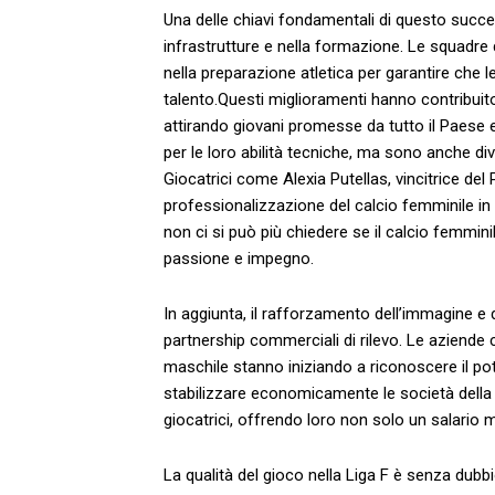
Una delle chiavi fondamentali di questo succe
infrastrutture e‌ nella formazione. Le squadre
nella preparazione atletica per garantire che le
talento.Questi miglioramenti hanno contribuito
attirando giovani promesse da tutto il⁢ Paese e 
per le loro abilità tecniche, ma sono ‍anche dive
Giocatrici ⁢come Alexia Putellas, ​vincitrice del 
professionalizzazione ⁤del ‍calcio femminile in 
non ci si ⁤può più chiedere se⁣ il calcio ⁣femmi
passione e impegno.
In aggiunta, il rafforzamento dell’immagine e 
partnership commerciali di rilevo. Le aziende 
maschile⁢ stanno ​iniziando a riconoscere ‌il p
stabilizzare‌ economicamente le società della L
giocatrici, offrendo loro non solo un salario m
La qualità del gioco nella‌ Liga F è senza dubb