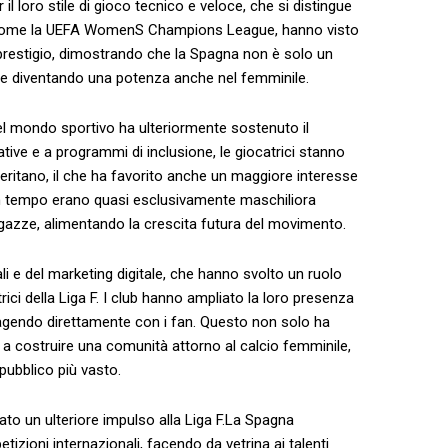
loro stile di ‍gioco tecnico e ​veloce, che si distingue
ice, come la UEFA WomenS Champions League, hanno visto
 prestigio, dimostrando che ⁣la Spagna non è solo un
nte diventando una potenza anche nel femminile.
el mondo sportivo ha ulteriormente ⁢sostenuto il⁢
lative e a programmi di inclusione, le giocatrici ⁢stanno
ritano, il che ⁣ha favorito anche un maggiore interesse
e un tempo erano quasi esclusivamente maschiliora
ze, ⁢alimentando la crescita ⁣futura ​del movimento.
ali e del marketing digitale, che hanno svolto⁤ un ruolo
ici della‌ Liga F. I club hanno ampliato la loro presenza
ragendo direttamente con i fan. Questo non solo ha
a costruire​ una comunità attorno al calcio femminile,
 pubblico più vasto.
dato un ulteriore impulso alla Liga F.La Spagna
zioni internazionali, facendo da vetrina ⁢ai talenti‍