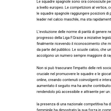
Le squadre spagnole sono ora conosciute per il 
a livello europeo.⁣ Le competizioni al ‍vert
le‌ squadre ⁤spagnole raggiungere posizioni di
leader nel calcio maschile, ma sta ‌rapidame
L’evoluzione delle norme di parità di genere n
progresso della Liga F.Grazie a iniziative legis
finalmente ricevendo il riconoscimento che me
da parte ‍del pubblico. Le⁤ scuole ⁣calcio, ch
accolgono un numero sempre maggiore di ‍ragaz
Non ​si può trascurare l’impatto delle ‌reti soci
cruciale nel promuovere le squadre e le giocatr
online, creando contenuti coinvolgenti e inte
aumentato il seguito ma ha anche contribuito 
rendendolo più ​accessibile e attraente per ‌un
la presenza ⁤di una nazionale competitiva ⁣ha 
femminile ha dimostrato‌ la sua forza in competi