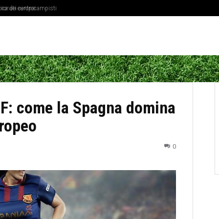
ica dei centrocampisti
a F: come la Spagna domina
uropeo
0