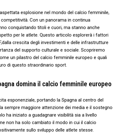
inaspettata esplosione nel mondo del ​calcio femminile,
tà e competitività. Con un panorama in⁢ continua
anno conquistando titoli e cuori, ma stanno anche
petto per le atlete. Questo articolo esplorerà i fattori
dalla ⁤crescita degli investimenti e delle infrastrutture
portanza del ⁤supporto culturale e sociale. Scopriremo​
me un pilastro del calcio femminile europeo​ e​ quali
uro di ‌questo straordinario sport.
Spagna domina il calcio femminile europeo
cita esponenziale, portando la Spagna‍ al centro del​
a sempre maggiore attenzione dei media e‌ il sostegno
lo ⁤ha iniziato a guadagnare visibilità sia a livello
e non ha solo cambiato⁣ il modo in cui il calcio
itivamente sullo sviluppo ⁢delle​ atlete stesse.