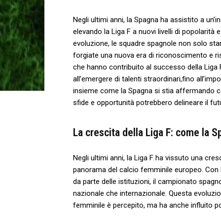
Negli ultimi anni, la Spagna ha assistito a un’
elevando la ‍Liga F a nuovi​ livelli di⁣ popolari
evoluzione, le ‌squadre⁢ spagnole non solo st
forgiate una nuova era di riconoscimento ​e ris
che hanno contribuito al successo della Liga ⁤F,
all’emergere di talenti straordinari,fino all’im
insieme come ⁢la Spagna si stia⁤ affermando co
sfide e opportunità potrebbero delineare ‍il fut
La crescita della Liga F: come la 
Negli ultimi anni, la Liga F ha vissuto una cres
panorama del calcio femminile europeo. Con l
da ‌parte delle istituzioni, ‍il‍ campionato spagno
nazionale che internazionale. Questa evoluzion
femminile è percepito, ma ha anche influito pos