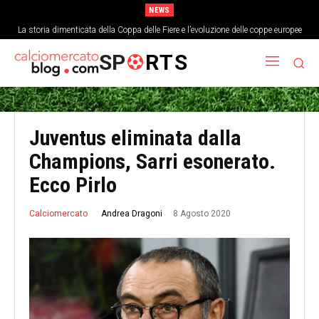
NEWS
La storia dimenticata della Coppa delle Fiere e l’evoluzione delle coppe europee
SP
RTS
Juventus eliminata dalla
Champions, Sarri esonerato.
Ecco Pirlo
8 Agosto 2020
Andrea Dragoni
Calciomercato