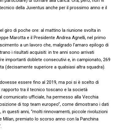
 particolare) di tornare alla carica. Ora, però, non vi
 tecnico della Juventus anche per il prossimo anno e il
nel giro di poche ore: al mattino la riunione svolta in
eppe Marotta e il Presidente Andrea Agnelli, nel primo
noscimento a un lavoro che, malgrado l’amaro epilogo di
no i risultati acquisiti: in tre anni sono arrivati
. Tre importanti doblete consecutivi e, in campionato, 269
tita (decisamente superiore a qualsiasi altra squadra).
dovesse essere fino al 2019, ma poi si è scelto di
l rapporto tra il tecnico toscano e la società
al comunicato ufficiale, ha permesso alla Vecchia
posizione di top team europeo”, come dimostrano i dati
in questi anni, “molti rinnovamenti, piccole rivoluzioni
ari e Milan, premiato lo scorso anno con la Panchina
.