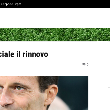
elle coppe europee
ciale il rinnovo
0