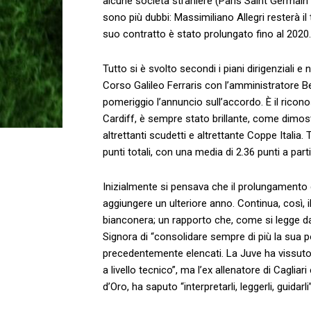
alcune società straniere (Paris Saint Germain in
sono più dubbi: Massimiliano Allegri resterà il
suo contratto è stato prolungato fino al 2020.
Tutto si è svolto secondi i piani dirigenziali e 
Corso Galileo Ferraris con l’amministratore B
pomeriggio l’annuncio sull’accordo. È il rico
Cardiff, è sempre stato brillante, come dimostra
altrettanti scudetti e altrettante Coppe Italia
punti totali, con una media di 2.36 punti a par
Inizialmente si pensava che il prolungamento 
aggiungere un ulteriore anno. Continua, così, i
bianconera; un rapporto che, come si legge d
Signora di “consolidare sempre di più la sua 
precedentemente elencati. La Juve ha vissuto, 
a livello tecnico”, ma l’ex allenatore di Cagli
d’Oro, ha saputo “interpretarli, leggerli, guidarli”