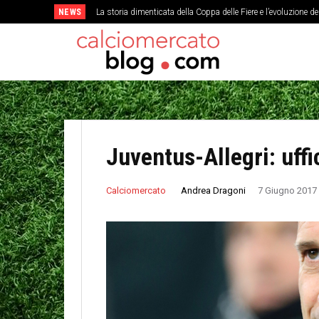
NEWS
La storia dimenticata della Coppa delle Fiere e l’evoluzione d
Juventus-Allegri: uffi
Andrea Dragoni
Calciomercato
7 Giugno 2017