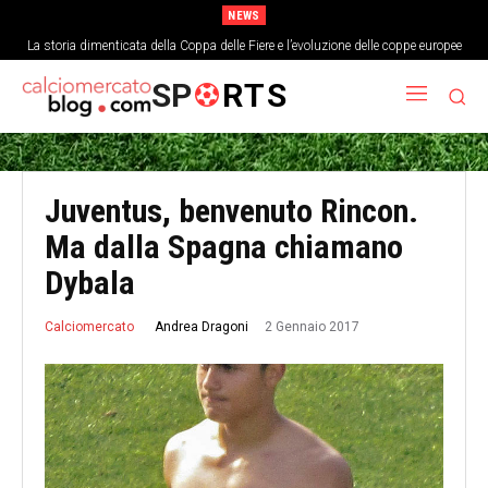
NEWS
La storia dimenticata della Coppa delle Fiere e l’evoluzione delle coppe europee
SP
RTS
Juventus, benvenuto Rincon.
Ma dalla Spagna chiamano
Dybala
2 Gennaio 2017
Andrea Dragoni
Calciomercato