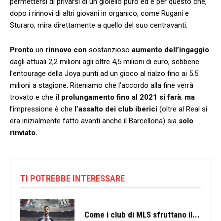
permettersi di privarsi di un gioiello puro ed è per questo che,
dopo i rinnovi di altri giovani in organico, come Rugani e
Sturaro, mira direttamente a quello del suo centravanti.
Pronto
un
rinnovo con
sostanzioso
aumento dell’ingaggio
dagli attuali 2,2 milioni agli oltre 4,5 milioni di euro, sebbene
l’entourage della Joya punti ad un gioco al rialzo fino ai 5.5
milioni a stagione. Riteniamo che l’accordo alla fine verrà
trovato e che
il prolungamento fino al 2021 si farà
:
ma
l’impressione è che
l’assalto dei club iberici
(oltre al Real si
era inizialmente fatto avanti anche il Barcellona)
sia
solo
rinviato.
TI POTREBBE INTERESSARE
Come i club di MLS sfruttano il...