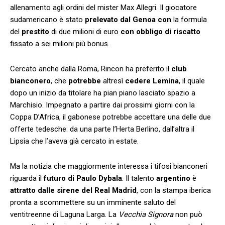
allenamento agli ordini del mister Max Allegri. Il giocatore
sudamericano è stato
prelevato dal Genoa con
la formula
del
prestito
di due milioni di euro
con obbligo di riscatto
fissato a sei milioni più bonus.
Cercato anche dalla Roma, Rincon ha preferito il
club
bianconero
, che
potrebbe
altresì
cedere Lemina
, il quale
dopo un inizio da titolare ha pian piano lasciato spazio a
Marchisio. Impegnato a partire dai prossimi giorni con la
Coppa D’Africa, il gabonese potrebbe accettare una delle due
offerte tedesche: da una parte l’Herta Berlino, dall’altra il
Lipsia che l’aveva già cercato in estate.
Ma la notizia che maggiormente interessa i tifosi bianconeri
riguarda il
futuro di Paulo Dybala
. Il talento
argentino
è
attratto dalle sirene del Real Madrid
, con la stampa iberica
pronta a scommettere su un imminente saluto del
ventitreenne di Laguna Larga. La
Vecchia Signora
non può