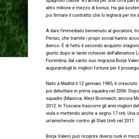
spagnolo classe ’85 arriva per una cifra pari 
altro milione e mezzo di bonus. Ha già sosten
poi firmare il contratto che lo legherà per tre
A dare l’immediato benvenuto al giocatore, tra 
Perisic, che tramite i propri social hanno acco
iberico. È di fatto il secondo acquisto stagion
giunto dopo le tante richieste dell’allenatore L
Fiorentina, dal canto suo ringrazia Borja Valero
augurandogli le migliori fortune per il prosiegu
Nato a Madrid il 12 gennaio 1985, è cresciuto ne
poi debuttare in prima squadra nel 2006. Dopo
squadre (Maiorca, West Bromwich, ancora Maior
2012. In Toscana trascorre gli anni migliori d
viola e mettendo anche a segno 17 reti. Una so
un’amichevole contro gli Stati Uniti nel 2011.
Borja Valero può ricoprire diversi ruoli in m