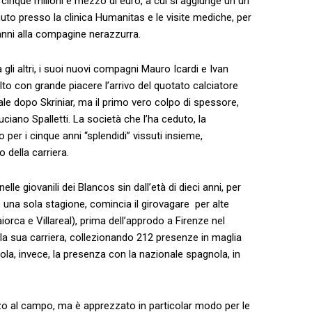
a cinque milioni e mezzo di euro, a cui si aggiunge un un
uto presso la clinica Humanitas e le visite mediche, per
 anni alla compagine nerazzurra.
gli altri, i suoi nuovi compagni Mauro Icardi e Ivan
lto con grande piacere l’arrivo del quotato calciatore
ale dopo Skriniar, ma il primo vero colpo di spessore,
uciano Spalletti. La società che l’ha ceduto, la
 per i cinque anni “splendidi” vissuti insieme,
o della carriera.
lle giovanili dei Blancos sin dall’età di dieci anni, per
 una sola stagione, comincia il girovagare per alte
ca e Villareal), prima dell’approdo a Firenze nel
ella sua carriera, collezionando 212 presenze in maglia
la, invece, la presenza con la nazionale spagnola, in
ezzo al campo, ma è apprezzato in particolar modo per le