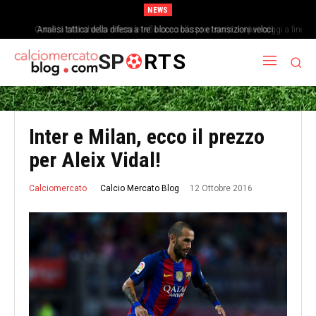
NEWS
Come la stanchezza mentale influisce sulla precisione dei passaggi a fine
Analisi tattica della difesa a tre: blocco basso e transizioni veloci
partita
SP
RTS
Inter e Milan, ecco il prezzo
per Aleix Vidal!
12 Ottobre 2016
Calcio Mercato Blog
Calciomercato